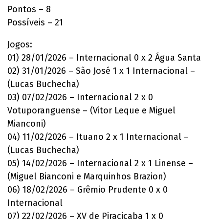
Pontos – 8
Possíveis – 21
Jogos:
01) 28/01/2026 – Internacional 0 x 2 Água Santa
02) 31/01/2026 – São José 1 x 1 Internacional –
(Lucas Buchecha)
03) 07/02/2026 – Internacional 2 x 0
Votuporanguense – (Vitor Leque e Miguel
Mianconi)
04) 11/02/2026 – Ituano 2 x 1 Internacional –
(Lucas Buchecha)
05) 14/02/2026 – Internacional 2 x 1 Linense –
(Miguel Bianconi e Marquinhos Brazion)
06) 18/02/2026 – Grêmio Prudente 0 x 0
Internacional
07) 22/02/2026 – XV de Piracicaba 1 x 0