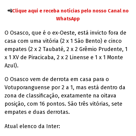
📲
Clique aqui e receba notícias pelo nosso Canal no
WhatsApp
O Osasco, que é o ex-Oeste, está invicto fora de
casa com uma vitória (2 x 1 São Bento) e cinco
empates (2 x 2 Taubaté, 2 x 2 Grêmio Prudente, 1
x 1 XV de Piracicaba, 2 x 2 Linense e 1 x 1 Monte
Azul).
O Osasco vem de derrota em casa para o
Votuporanguense por 2 a 1, mas está dentro da
zona de classificação, exatamente na oitava
posição, com 16 pontos. São três vitórias, sete
empates e duas derrotas.
Atual elenco da Inter: