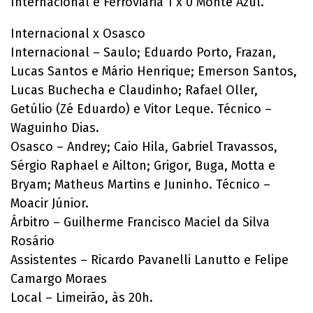
Internacional e Ferroviária 1 x 0 Monte Azul.
Internacional x Osasco
Internacional – Saulo; Eduardo Porto, Frazan,
Lucas Santos e Mário Henrique; Emerson Santos,
Lucas Buchecha e Claudinho; Rafael Oller,
Getúlio (Zé Eduardo) e Vitor Leque. Técnico –
Waguinho Dias.
Osasco – Andrey; Caio Hila, Gabriel Travassos,
Sérgio Raphael e Ailton; Grigor, Buga, Motta e
Bryam; Matheus Martins e Juninho. Técnico –
Moacir Júnior.
Árbitro – Guilherme Francisco Maciel da Silva
Rosário
Assistentes – Ricardo Pavanelli Lanutto e Felipe
Camargo Moraes
Local – Limeirão, às 20h.