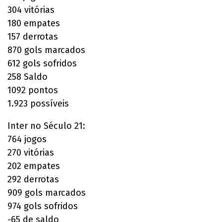
304 vitórias
180 empates
157 derrotas
870 gols marcados
612 gols sofridos
258 Saldo
1092 pontos
1.923 possíveis
Inter no Século 21:
764 jogos
270 vitórias
202 empates
292 derrotas
909 gols marcados
974 gols sofridos
-65 de saldo