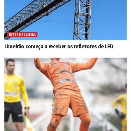
INTER DE LIMEIRA
Limeirão começa a receber os refletores de LED