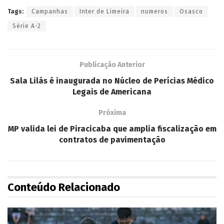
Tags:
Campanhas
Inter de Limeira
numeros
Osasco
Série A-2
Publicação Anterior
Sala Lilás é inaugurada no Núcleo de Perícias Médico
Legais de Americana
Próxima
MP valida lei de Piracicaba que amplia fiscalização em
contratos de pavimentação
Conteúdo Relacionado