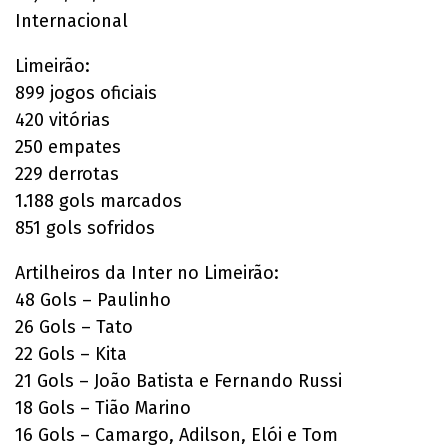
Internacional
Limeirão:
899 jogos oficiais
420 vitórias
250 empates
229 derrotas
1.188 gols marcados
851 gols sofridos
Artilheiros da Inter no Limeirão:
48 Gols – Paulinho
26 Gols – Tato
22 Gols – Kita
21 Gols – João Batista e Fernando Russi
18 Gols – Tião Marino
16 Gols – Camargo, Adilson, Elói e Tom