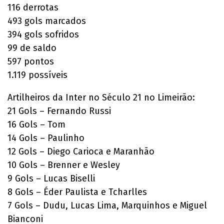
116 derrotas
493 gols marcados
394 gols sofridos
99 de saldo
597 pontos
1.119 possíveis
Artilheiros da Inter no Século 21 no Limeirão:
21 Gols – Fernando Russi
16 Gols – Tom
14 Gols – Paulinho
12 Gols – Diego Carioca e Maranhão
10 Gols – Brenner e Wesley
9 Gols – Lucas Biselli
8 Gols – Éder Paulista e Tcharlles
7 Gols – Dudu, Lucas Lima, Marquinhos e Miguel
Bianconi