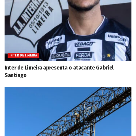
INTER DE LIMEIRA
Inter de Limeira apresenta o atacante Gabriel
Santiago