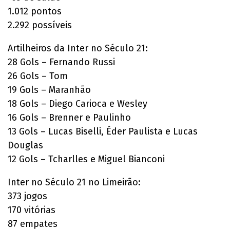
1.012 pontos
2.292 possíveis
Artilheiros da Inter no Século 21:
28 Gols – Fernando Russi
26 Gols – Tom
19 Gols – Maranhão
18 Gols – Diego Carioca e Wesley
16 Gols – Brenner e Paulinho
13 Gols – Lucas Biselli, Éder Paulista e Lucas
Douglas
12 Gols – Tcharlles e Miguel Bianconi
Inter no Século 21 no Limeirão:
373 jogos
170 vitórias
87 empates