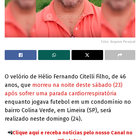
Foto: Arquivo Pessoal
O velório de Hélio Fernando Citelli Filho, de 46
anos, que
morreu na noite deste sábado (23)
após sofrer uma parada cardiorrespiratória
enquanto jogava futebol em um condomínio no
bairro Colina Verde, em Limeira (SP), será
realizado neste domingo (24).
📲
Clique aqui e receba notícias pelo nosso Canal no