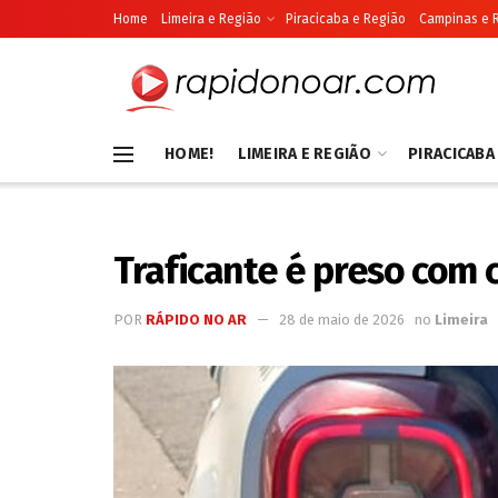
Home
Limeira e Região
Piracicaba e Região
Campinas e 
HOME!
LIMEIRA E REGIÃO
PIRACICABA
Traficante é preso com 
POR
RÁPIDO NO AR
28 de maio de 2026
no
Limeira