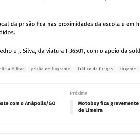
 local da prisão fica nas proximidades da escola e em
didos.
edro e J. Silva, da viatura I-36501, com o apoio da s
olícia Militar
prisão em flagrante
Tráfico de Drogas
Urgente
Próxima
este com o Anápolis/GO
Motoboy fica gravemente 
de Limeira