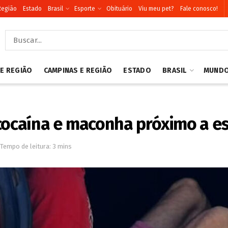
Região
Estado
Brasil
Esporte
Obituário
Viu meu pet?
Fale conosco!
 E REGIÃO
CAMPINAS E REGIÃO
ESTADO
BRASIL
MUND
cocaína e maconha próximo a e
Tempo de leitura: 3 mins