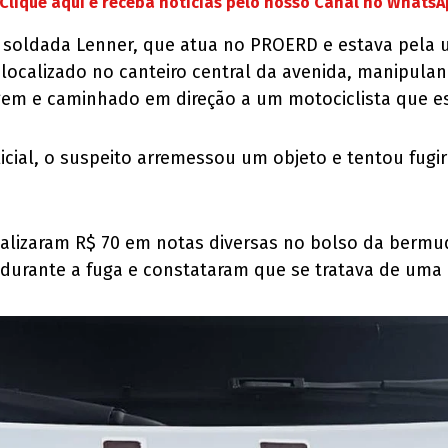
Clique aqui e receba notícias pelo nosso Canal no Whats
a soldada Lenner, que atua no PROERD e estava pela u
ocalizado no canteiro central da avenida, manipulan
lagem e caminhado em direção a um motociclista que e
cial, o suspeito arremessou um objeto e tentou fugir 
ocalizaram R$ 70 em notas diversas no bolso da bermu
do durante a fuga e constataram que se tratava de um