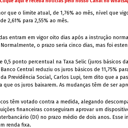
Clique aqui e receba notícias pelo nosso Canal no Whats
r que o limite atual, de 1,76% ao mês, nível que vi
 de 2,61% para 2,55% ao mês.
as entram em vigor oito dias após a instrução normati
 Normalmente, o prazo seria cinco dias, mas foi este
e de 0,5 ponto percentual na Taxa Selic (juros básicos
 Banco Central reduziu os juros básicos de 11,75% pa
o da Previdência Social, Carlos Lupi, tem dito que a
a que os juros baixarem. As mudanças têm de ser ap
ncos têm votado contra a medida, alegando descompa
tuições financeiras conseguiram aprovar um dispositiv
nterbancário (DI) no prazo médio de dois anos. Esse 
m renda fixa.