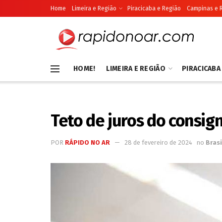
Home
Limeira e Região
Piracicaba e Região
Campinas e 
HOME!
LIMEIRA E REGIÃO
PIRACICABA
Teto de juros do consig
POR
RÁPIDO NO AR
28 de fevereiro de 2024
no
Brasi