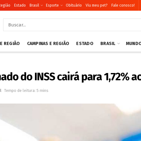
Região
Estado
Brasil
Esporte
Obituário
Viu meu pet?
Fale conosco!
 E REGIÃO
CAMPINAS E REGIÃO
ESTADO
BRASIL
MUND
nado do INSS cairá para 1,72% a
l
Tempo de leitura: 5 mins