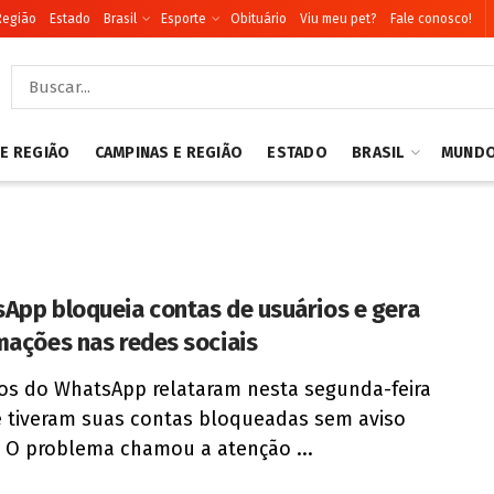
Região
Estado
Brasil
Esporte
Obituário
Viu meu pet?
Fale conosco!
 E REGIÃO
CAMPINAS E REGIÃO
ESTADO
BRASIL
MUND
App bloqueia contas de usuários e gera
mações nas redes sociais
os do WhatsApp relataram nesta segunda-feira
e tiveram suas contas bloqueadas sem aviso
. O problema chamou a atenção ...