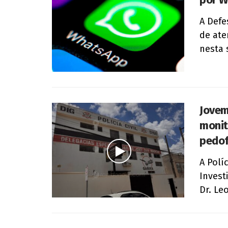
A Defe
de ate
nesta 
Jovem
monit
pedofi
A Polí
Invest
Dr. Le