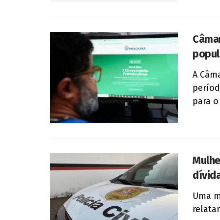
Câmar
popul
A Câma
períod
para o
Mulhe
dívid
Uma mu
relata