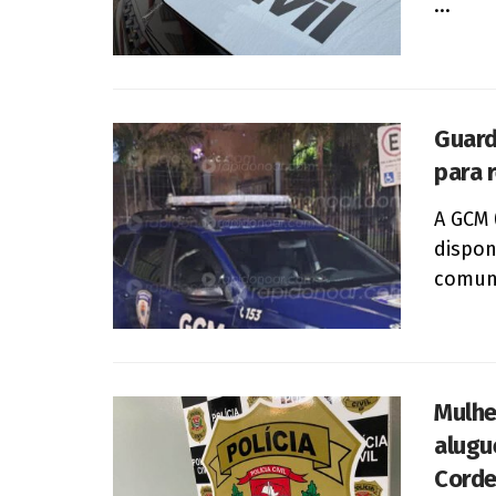
...
Guard
para 
A GCM 
dispon
comuni
Mulhe
alugu
Corde