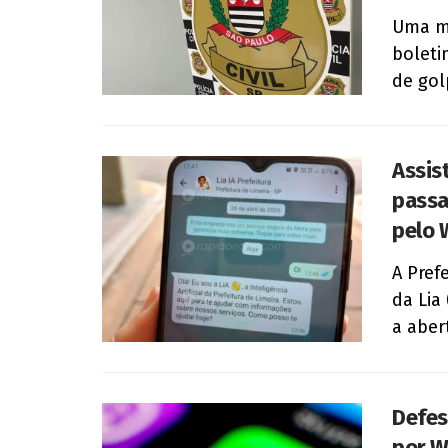
Uma mo
boleti
de gol
Assist
passa
pelo 
A Pref
da Lia 
a abert
Defes
por 