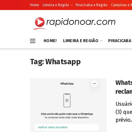
Home
Limeira e Região
Piracicaba e Região
Campinas e 
HOME!
LIMEIRA E REGIÃO
PIRACICABA
Tag:
Whatsapp
Whats
recla
Usuári
(3) qu
prévio