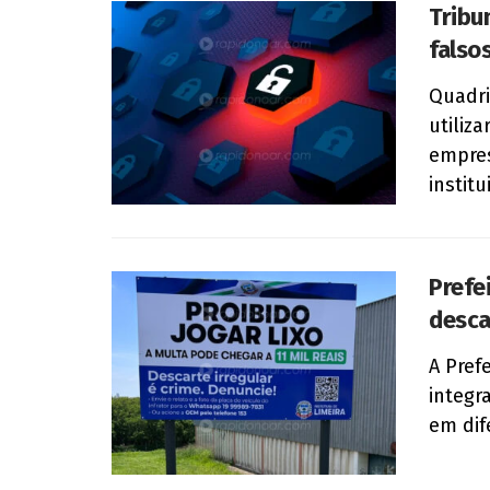
Tribu
falso
Quadri
utiliz
empres
institu
Prefei
desca
A Pref
integr
em dife