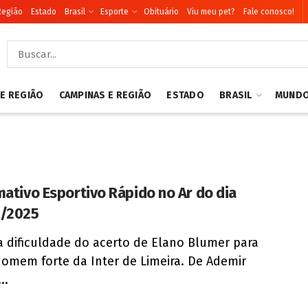
Região
Estado
Brasil
Esporte
Obituário
Viu meu pet?
Fale conosco!
 E REGIÃO
CAMPINAS E REGIÃO
ESTADO
BRASIL
MUND
mativo Esportivo Rápido no Ar do dia
3/2025
a dificuldade do acerto de Elano Blumer para
homem forte da Inter de Limeira. De Ademir
..