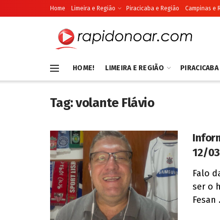
Home
Limeira e Região
Piracicaba e Região
Campinas e 
HOME!
LIMEIRA E REGIÃO
PIRACICABA
Tag:
volante Flávio
Infor
12/0
Falo d
ser o 
Fesan .