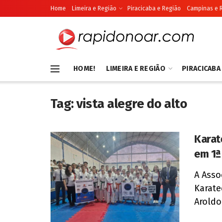
Home
Limeira e Região
Piracicaba e Região
Campinas e 
HOME!
LIMEIRA E REGIÃO
PIRACICABA
Tag:
vista alegre do alto
Karat
em 1ª
A Asso
Karate
Aroldo 