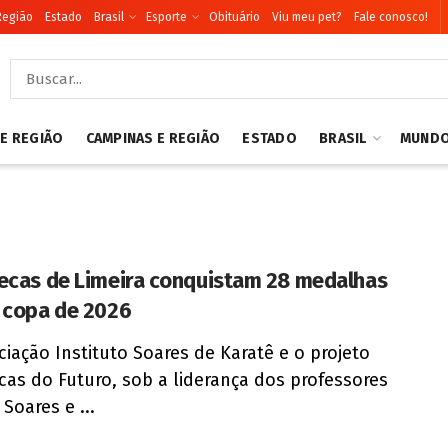
Região
Estado
Brasil
Esporte
Obituário
Viu meu pet?
Fale conosco!
 E REGIÃO
CAMPINAS E REGIÃO
ESTADO
BRASIL
MUND
ecas de Limeira conquistam 28 medalhas
 copa de 2026
ciação Instituto Soares de Karatê e o projeto
cas do Futuro, sob a liderança dos professores
Soares e ...