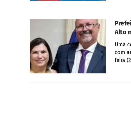
Prefe
Alto 
Uma co
com am
feira (