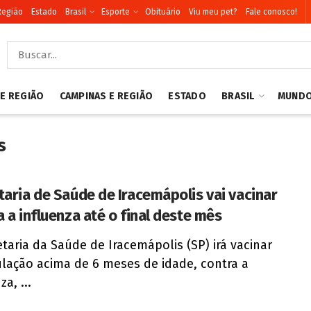
Região
Estado
Brasil
Esporte
Obituário
Viu meu pet?
Fale conosco!
 E REGIÃO
CAMPINAS E REGIÃO
ESTADO
BRASIL
MUND
s
taria de Saúde de Iracemápolis vai vacinar
a a influenza até o final deste mês
etaria da Saúde de Iracemápolis (SP) irá vacinar
lação acima de 6 meses de idade, contra a
za, ...