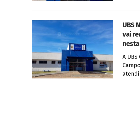
UBS N
vai r
nesta 
A UBS 
Campos
atendi