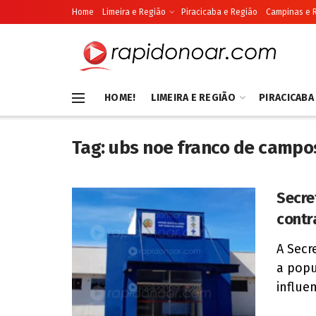
Home
Limeira e Região
Piracicaba e Região
Campinas e 
HOME!
LIMEIRA E REGIÃO
PIRACICABA
Tag:
ubs noe franco de campo
Secre
contr
A Secr
a popu
influen