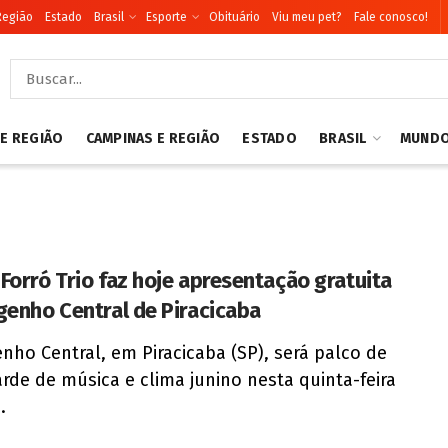
Região
Estado
Brasil
Esporte
Obituário
Viu meu pet?
Fale conosco!
 E REGIÃO
CAMPINAS E REGIÃO
ESTADO
BRASIL
MUND
Forró Trio faz hoje apresentação gratuita
genho Central de Piracicaba
nho Central, em Piracicaba (SP), será palco de
rde de música e clima junino nesta quinta-feira
.