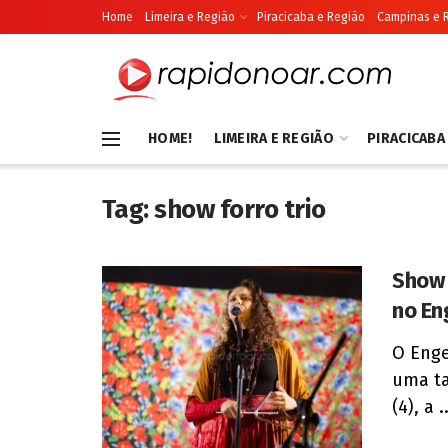
Home
Limeira e Região
Piracicaba e Região
Campinas e 
HOME!
LIMEIRA E REGIÃO
PIRACICABA
Tag:
show forro trio
Show 
no En
O Enge
uma ta
(4), a ..