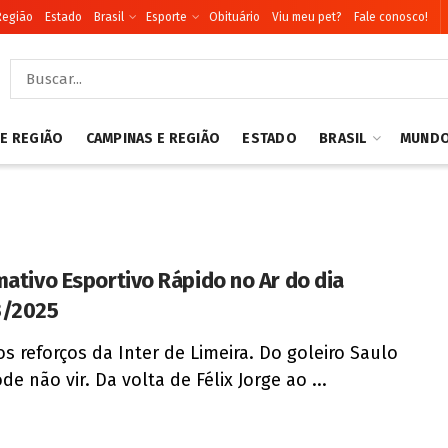
Região
Estado
Brasil
Esporte
Obituário
Viu meu pet?
Fale conosco!
 E REGIÃO
CAMPINAS E REGIÃO
ESTADO
BRASIL
MUND
mativo Esportivo Rápido no Ar do dia
3/2025
os reforços da Inter de Limeira. Do goleiro Saulo
e não vir. Da volta de Félix Jorge ao ...