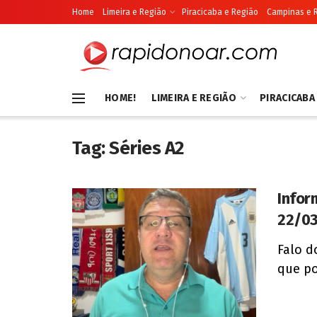
Home
Limeira e Região
Piracicaba e Região
Campinas e 
HOME!
LIMEIRA E REGIÃO
PIRACICABA
Tag:
Séries A2
Infor
22/0
Falo d
que pod