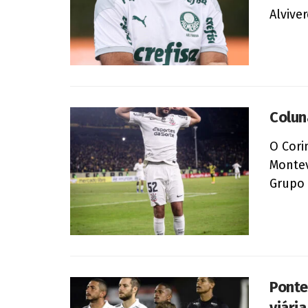
Alvive
Colun
O Cori
Montev
Grupo .
Ponte
viári