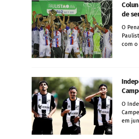
Colun
de s
O Pena
Paulis
com o I
Indep
Campe
O Inde
Campeo
em jun