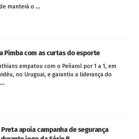
rde manterá o ...
a Pimba com as curtas do esporte
nthians empatou com o Peñarol por 1 a 1, em
idéu, no Uruguai, e garantiu a liderança do
..
 Preta apoia campanha de segurança
a durante jogo da Série B