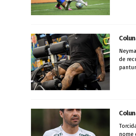
Colun
Neyma
de rec
panturr
Colun
Torcid
nome d