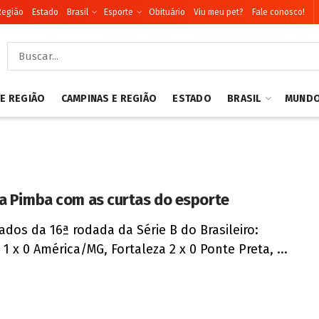
Região
Estado
Brasil
Esporte
Obituário
Viu meu pet?
Fale conosco!
 E REGIÃO
CAMPINAS E REGIÃO
ESTADO
BRASIL
MUND
a Pimba com as curtas do esporte
ados da 16ª rodada da Série B do Brasileiro:
 1 x 0 América/MG, Fortaleza 2 x 0 Ponte Preta, ...