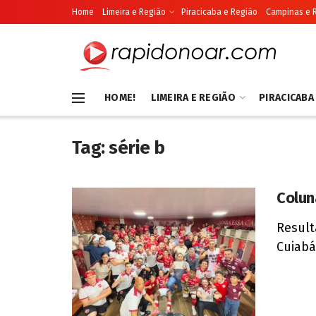
Home
Limeira e Região
Piracicaba e Região
Campinas e 
HOME!
LIMEIRA E REGIÃO
PIRACICABA
Tag:
série b
Colun
Result
Cuiabá