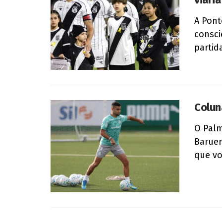
A Pont
consci
partid
Colun
O Palm
Baruer
que vol