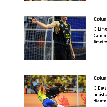
Colun
O Lime
Campeo
limeir
Colun
O Bras
amisto
diante 