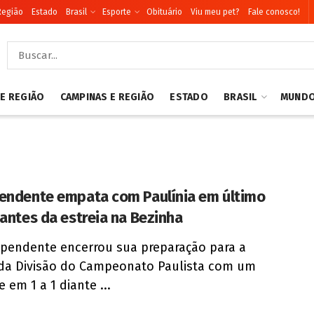
Região
Estado
Brasil
Esporte
Obituário
Viu meu pet?
Fale conosco!
 E REGIÃO
CAMPINAS E REGIÃO
ESTADO
BRASIL
MUND
endente empata com Paulínia em último
 antes da estreia na Bezinha
pendente encerrou sua preparação para a
da Divisão do Campeonato Paulista com um
 em 1 a 1 diante ...