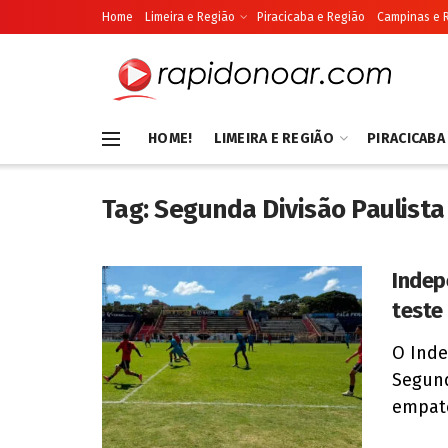
Home
Limeira e Região
Piracicaba e Região
Campinas e 
HOME!
LIMEIRA E REGIÃO
PIRACICABA
Tag:
Segunda Divisão Paulista
Indep
teste
O Inde
Segun
empate