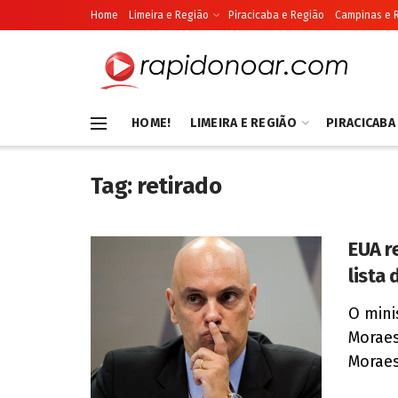
Home
Limeira e Região
Piracicaba e Região
Campinas e 
HOME!
LIMEIRA E REGIÃO
PIRACICABA
Tag:
retirado
EUA r
lista
O mini
Moraes
Moraes,