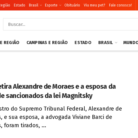
Região
Estado
Brasil
Esporte
Obituário
Viu meu pet?
Fale conosco!
 E REGIÃO
CAMPINAS E REGIÃO
ESTADO
BRASIL
MUND
etira Alexandre de Moraes e a esposa da
 de sancionados da lei Magnitsky
stro do Supremo Tribunal Federal, Alexandre de
, e sua esposa, a advogada Viviane Barci de
 foram tirados, ...