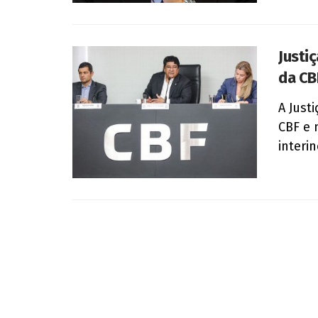
Justi
da CB
A Just
CBF e 
interin