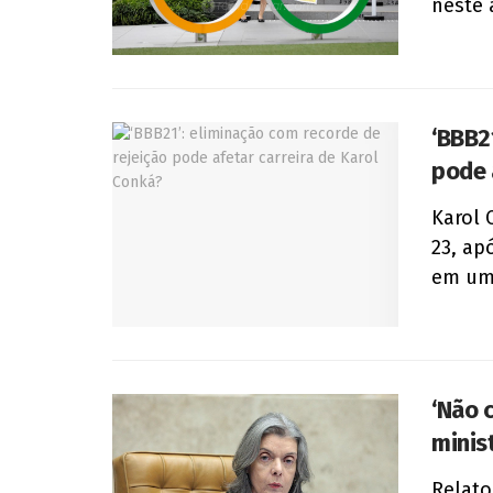
neste 
‘BBB2
pode 
Karol 
23, ap
em um 
‘Não 
minis
Relato