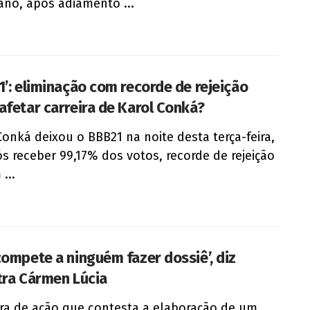
ano, após adiamento ...
1’: eliminação com recorde de rejeição
afetar carreira de Karol Conká?
Conká deixou o BBB21 na noite desta terça-feira,
ós receber 99,17% dos votos, recorde de rejeição
...
compete a ninguém fazer dossiê’, diz
tra Cármen Lúcia
ra de ação que contesta a elaboração de um