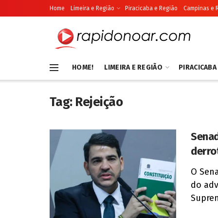
Home
Limeira e Região
Piracicaba e Região
Campinas e 
HOME!
LIMEIRA E REGIÃO
PIRACICABA
Tag:
Rejeição
Senad
derrot
O Sena
do adv
Suprem