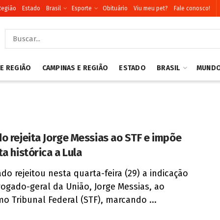
Região
Estado
Brasil
Esporte
Obituário
Viu meu pet?
Fale conosco!
 E REGIÃO
CAMPINAS E REGIÃO
ESTADO
BRASIL
MUND
o rejeita Jorge Messias ao STF e impõe
a histórica a Lula
do rejeitou nesta quarta-feira (29) a indicação
ogado-geral da União, Jorge Messias, ao
o Tribunal Federal (STF), marcando ...