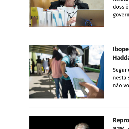
dossiê
govern
Ibope
Hadda
Segund
nesta 
não vo
Repro
82%, 