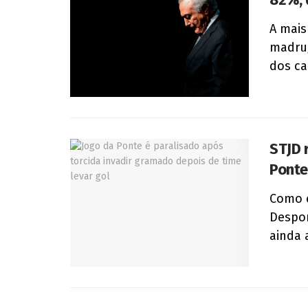
A mais
madrug
dos ca
STJD 
Ponte
Como e
Despor
ainda 