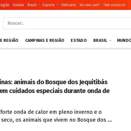
Região
Estado
Brasil
Esporte
Obituário
Viu meu pet?
Fale conosco!
 E REGIÃO
CAMPINAS E REGIÃO
ESTADO
BRASIL
MUND
nas: animais do Bosque dos Jequitibás
em cuidados especiais durante onda de
forte onda de calor em pleno inverno e o
seco, os animais que vivem no Bosque dos ...