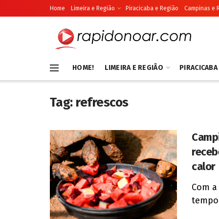
Home
Limeira e Região
Piracicaba e Região
Campinas e 
HOME!
LIMEIRA E REGIÃO
PIRACICABA
Tag:
refrescos
Campi
receb
calor
Com a 
tempo 