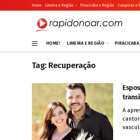
Home
Limeira e Região
Piracicaba e Região
Campinas e 
HOME!
LIMEIRA E REGIÃO
PIRACICABA
Tag:
Recuperação
Espos
trans
A apre
cantor
vascula