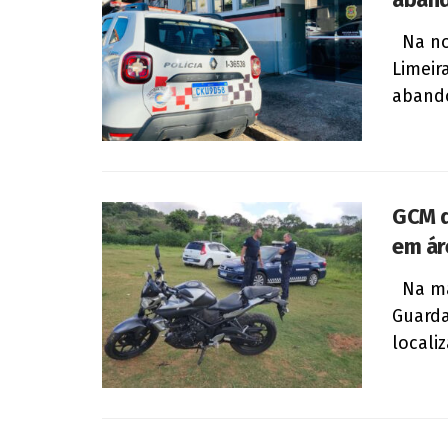
Na noit
Limeir
abando
GCM d
em ár
Na man
Guarda
locali