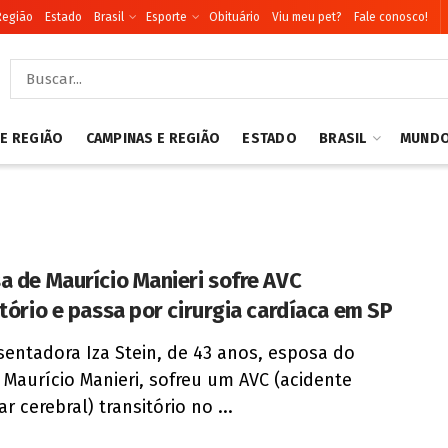
Região
Estado
Brasil
Esporte
Obituário
Viu meu pet?
Fale conosco!
 E REGIÃO
CAMPINAS E REGIÃO
ESTADO
BRASIL
MUND
a de Maurício Manieri sofre AVC
itório e passa por cirurgia cardíaca em SP
sentadora Iza Stein, de 43 anos, esposa do
 Maurício Manieri, sofreu um AVC (acidente
r cerebral) transitório no ...