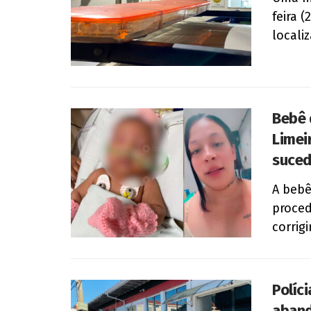
feira (
locali
Bebê 
Limei
suced
A bebê
proced
corrigi
Políci
aband