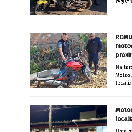
regist
ROMU 
motoc
próxi
Na tar
Motos,
locali
Motoc
local
Uma mo