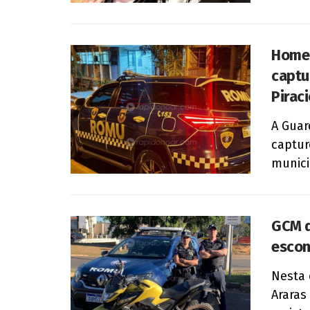
Homem
captu
Pirac
A Guar
captur
munici
GCM d
escon
Nesta 
Araras