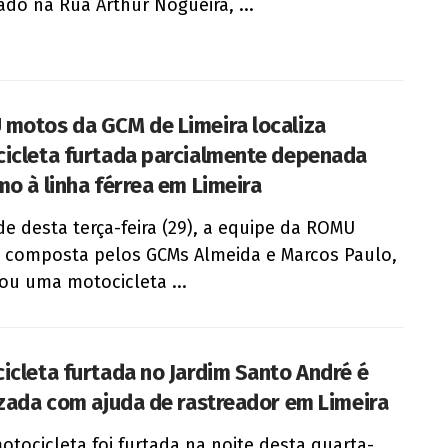
rado na Rua Arthur Nogueira, ...
motos da GCM de Limeira localiza
icleta furtada parcialmente depenada
mo à linha férrea em Limeira
de desta terça-feira (29), a equipe da ROMU
 composta pelos GCMs Almeida e Marcos Paulo,
zou uma motocicleta ...
icleta furtada no Jardim Santo André é
izada com ajuda de rastreador em Limeira
tocicleta foi furtada na noite desta quarta-