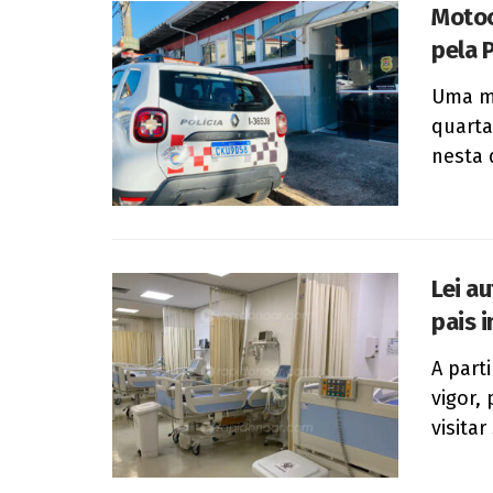
Motoc
pela 
Uma mo
quarta-
nesta q
Lei au
pais 
A part
vigor,
visitar