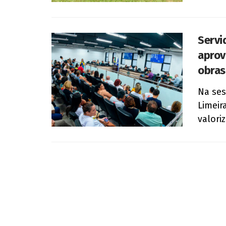
Servi
aprov
obras
Na ses
Limeir
valori