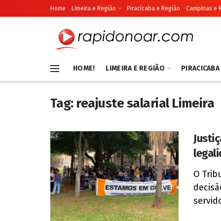
Home
Limeira e Região
Piracicaba e Região
Campinas e 
HOME!
LIMEIRA E REGIÃO
PIRACICABA
Tag:
reajuste salarial Limeira
Justi
legal
O Trib
decisã
servido