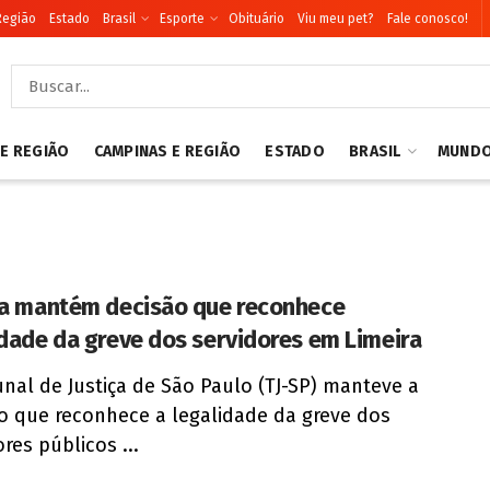
Região
Estado
Brasil
Esporte
Obituário
Viu meu pet?
Fale conosco!
 E REGIÃO
CAMPINAS E REGIÃO
ESTADO
BRASIL
MUND
ça mantém decisão que reconhece
idade da greve dos servidores em Limeira
unal de Justiça de São Paulo (TJ-SP) manteve a
o que reconhece a legalidade da greve dos
res públicos ...