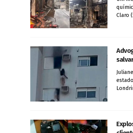
químic
Claro (
Advog
salva
Julian
estado
Londri
Explo
clien