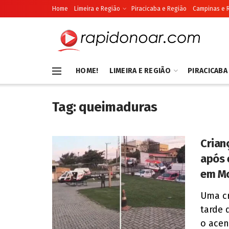
Home
Limeira e Região
Piracicaba e Região
Campinas e 
HOME!
LIMEIRA E REGIÃO
PIRACICABA
Tag:
queimaduras
Crian
após 
em M
Uma cr
tarde 
o acen