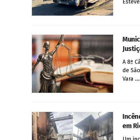
Esteves
Munic
Justi
A 8ª C
de São
Vara ...
Incên
em Rio
Um inc