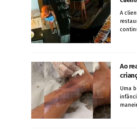
A clie
restau
contin
Ao re
crian
Uma br
infânc
maneir