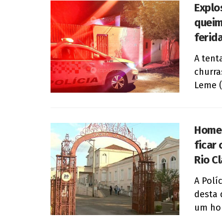
Explo
queim
ferid
A ten
churra
Leme (S
Homem
ficar 
Rio C
A Políc
desta 
um ho