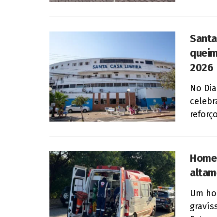
Santa
queim
2026
No Dia
celebr
reforç
Homem
altam
Um hom
gravís