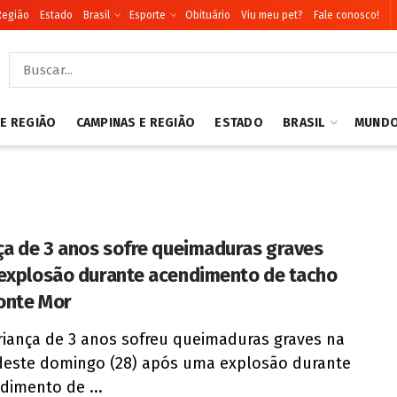
Região
Estado
Brasil
Esporte
Obituário
Viu meu pet?
Fale conosco!
 E REGIÃO
CAMPINAS E REGIÃO
ESTADO
BRASIL
MUND
ça de 3 anos sofre queimaduras graves
explosão durante acendimento de tacho
onte Mor
iança de 3 anos sofreu queimaduras graves na
deste domingo (28) após uma explosão durante
dimento de ...