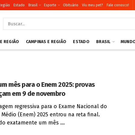
Região
Estado
Brasil
Esporte
Obituário
Viu meu pet?
Fale conosco!
 E REGIÃO
CAMPINAS E REGIÃO
ESTADO
BRASIL
MUND
 um mês para o Enem 2025: provas
çam em 9 de novembro
agem regressiva para o Exame Nacional do
 Médio (Enem) 2025 entrou na reta final.
do exatamente um mês ...