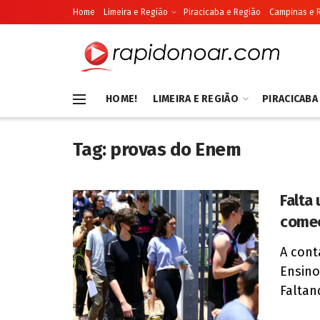
Home
Limeira e Região
Piracicaba e Região
Campinas e 
HOME!
LIMEIRA E REGIÃO
PIRACICABA
Tag:
provas do Enem
Falta
come
A cont
Ensino
Faltan