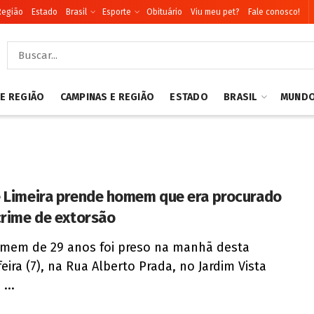
Região
Estado
Brasil
Esporte
Obituário
Viu meu pet?
Fale conosco!
 E REGIÃO
CAMPINAS E REGIÃO
ESTADO
BRASIL
MUND
 Limeira prende homem que era procurado
crime de extorsão
mem de 29 anos foi preso na manhã desta
feira (7), na Rua Alberto Prada, no Jardim Vista
...