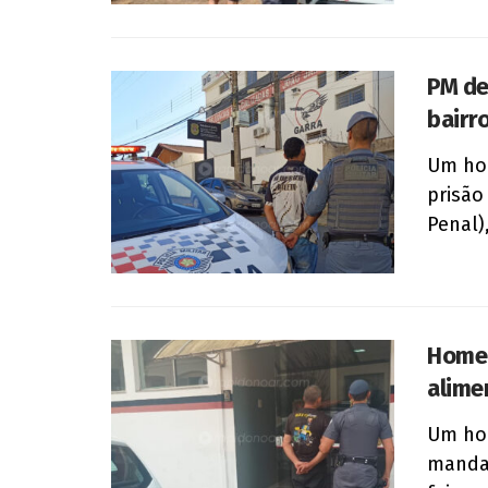
PM de
bairr
Um ho
prisão
Penal), 
Homem
alime
Um ho
mandad