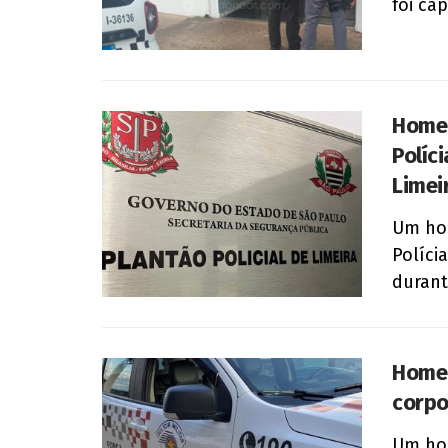
foi cap
Homem
Políc
Limei
Um hom
Políci
durant
Homem
corpo
Um hom