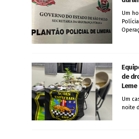
Um hom
Polícia
Operaç
Equip
de dr
Leme
Um cas
noite 