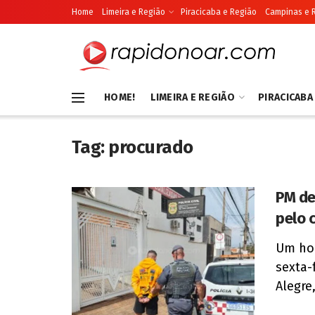
Home
Limeira e Região
Piracicaba e Região
Campinas e 
HOME!
LIMEIRA E REGIÃO
PIRACICABA
Tag:
procurado
PM de
pelo 
Um ho
sexta-
Alegre, 