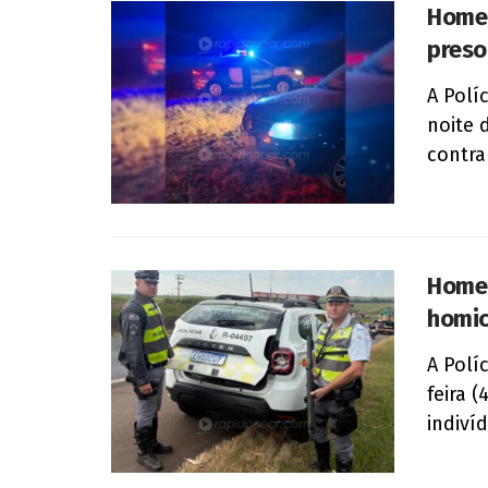
Homem
preso
A Polí
noite 
contra 
Homem
homic
A Polí
feira 
indiví