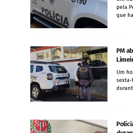
pela P
que hav
PM ab
Limei
Um hom
sexta-f
durante
Políci
duran