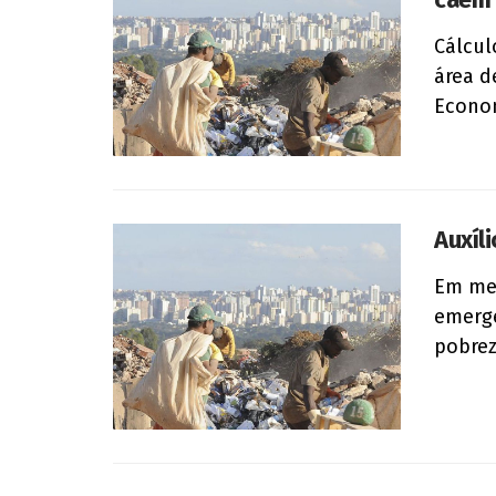
Cálcul
área d
Econom
Auxíl
Em mei
emerge
pobrez