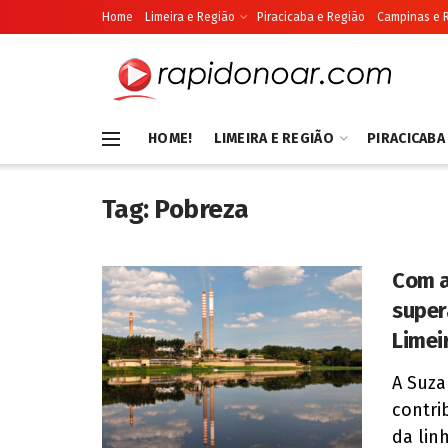
Home
Limeira e Região
Piracicaba e Região
Campinas e 
HOME!
LIMEIRA E REGIÃO
PIRACICABA
Tag:
Pobreza
Com a
super
Limei
A Suza
contri
da linh