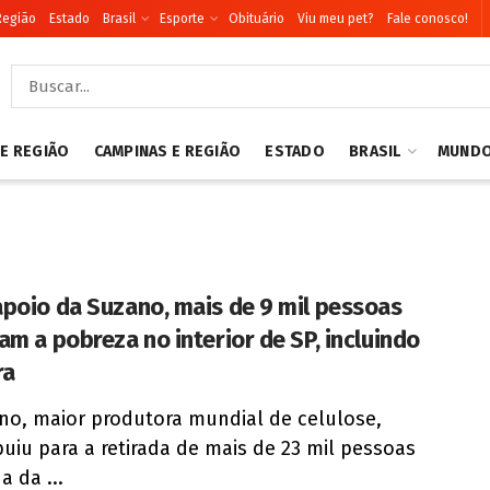
Região
Estado
Brasil
Esporte
Obituário
Viu meu pet?
Fale conosco!
 E REGIÃO
CAMPINAS E REGIÃO
ESTADO
BRASIL
MUND
poio da Suzano, mais de 9 mil pessoas
am a pobreza no interior de SP, incluindo
ra
no, maior produtora mundial de celulose,
buiu para a retirada de mais de 23 mil pessoas
a da ...