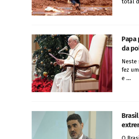
total d
Papa 
da po
Neste 
fez um
e ...
Brasi
extre
O Bras