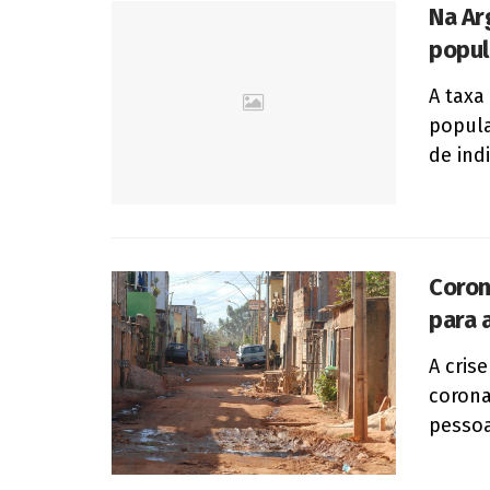
Na Ar
popu
A taxa
popula
de indi
Coron
para 
A cris
corona
pessoa