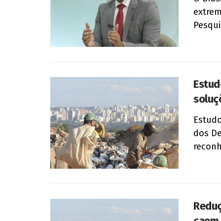
extrem
Pesqui
Estud
soluç
Estudo
dos De
reconh
Reduç
caem 