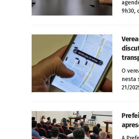
agendo
9h30, 
Verea
discu
trans
O vere
nesta 
21/202
Prefe
apres
A Pref