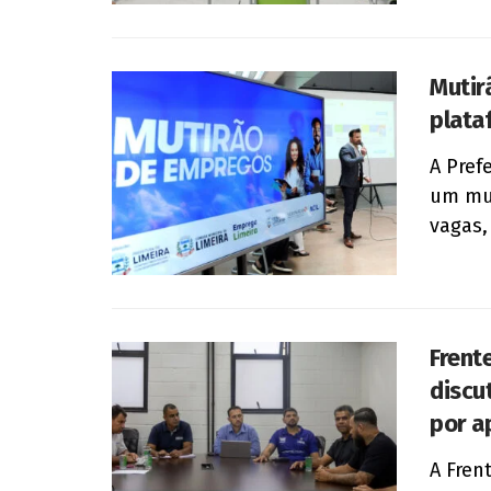
Mutir
plata
A Prefe
um mut
vagas, 
Frent
discu
por a
A Fren