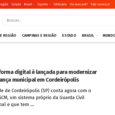
Região
Estado
Brasil
Esporte
Obituário
Viu meu pet?
Fale conosco!
 E REGIÃO
CAMPINAS E REGIÃO
ESTADO
BRASIL
MUND
forma digital é lançada para modernizar
ança municipal em Cordeirópolis
de de Cordeirópolis (SP) conta agora com o
CM, um sistema próprio da Guarda Civil
pal e que tem ...