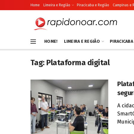
Home
Limeira e Região
Piracicaba e Região
Campinas e 
HOME!
LIMEIRA E REGIÃO
PIRACICABA
Tag:
Plataforma digital
Plata
segur
A cida
SmartG
Munici