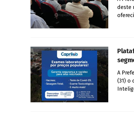
deste 
oferec
Plata
segme
A Prefe
(31) o
Inteli