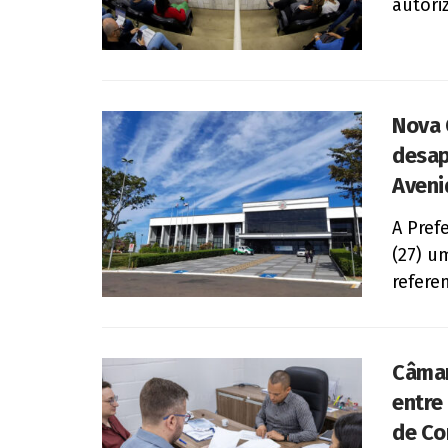
autori
Nova 
desap
Aveni
A Pref
(27) u
refere
Câmar
entre
de Co