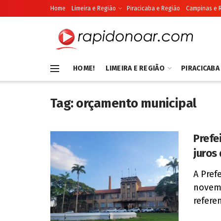
Home
Limeira e Região
Piracicaba e Região
Campinas e 
HOME!
LIMEIRA E REGIÃO
PIRACICABA
Tag:
orçamento municipal
Prefe
juros
A Pref
novemb
refere