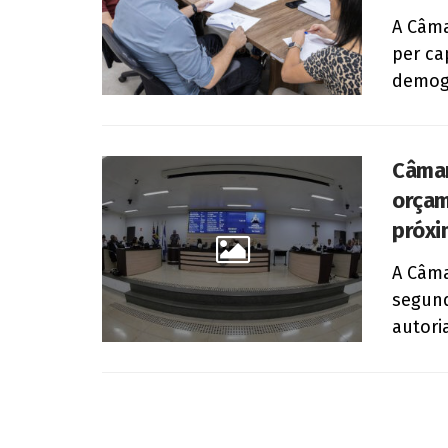
A Câma
per ca
demogr
Câmar
orçam
próxi
A Câma
segund
autoria