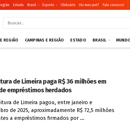
Região
Estado
Brasil
Esporte
Obituário
Viu meu pet?
Fale conosco!
 E REGIÃO
CAMPINAS E REGIÃO
ESTADO
BRASIL
MUND
itura de Limeira paga R$ 36 milhões em
 de empréstimos herdados
eitura de Limeira pagou, entre janeiro e
ro de 2025, aproximadamente R$ 72,5 milhões
ntes a empréstimos firmados por ...