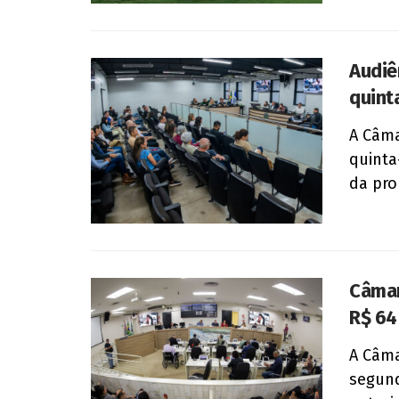
Audiê
quint
A Câma
quinta
da pro
Câmar
R$ 64
A Câma
segund