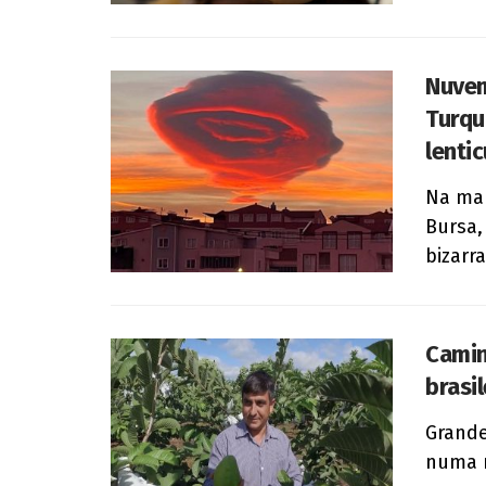
Nuvem
Turqu
lentic
Na man
Bursa,
bizarr
Camin
brasi
Grande
numa r