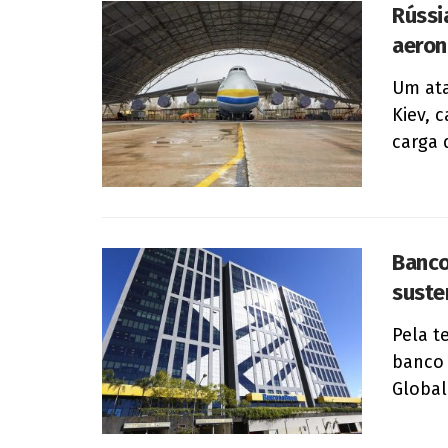
Rússi
aeron
Um ata
Kiev, 
carga 
Banco 
suste
Pela te
banco 
Global 