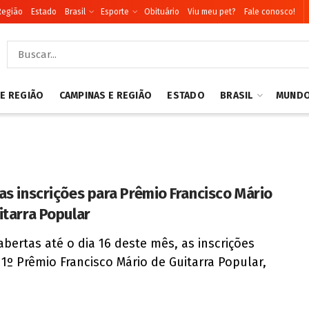
Região
Estado
Brasil
Esporte
Obituário
Viu meu pet?
Fale conosco!
 E REGIÃO
CAMPINAS E REGIÃO
ESTADO
BRASIL
MUND
as inscrições para Prêmio Francisco Mário
itarra Popular
abertas até o dia 16 deste mês, as inscrições
 1º Prêmio Francisco Mário de Guitarra Popular,