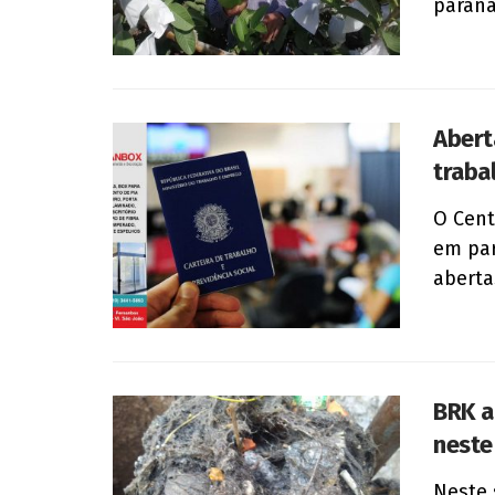
parana
Abert
traba
O Cent
em par
aberta
BRK a
neste
Neste 