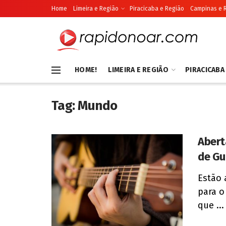
Home
Limeira e Região
Piracicaba e Região
Campinas e 
HOME!
LIMEIRA E REGIÃO
PIRACICABA
Tag:
Mundo
Abert
de Gu
Estão 
para o
que ...