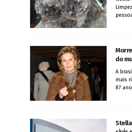
Limpez
pessoa
Morre
do mu
A bras
mais r
87 ano
Stell
civis