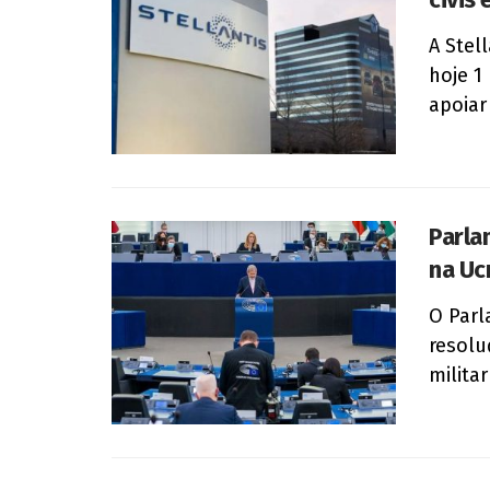
A Stel
hoje 1
apoiar 
Parla
na Uc
O Parl
resolu
milita