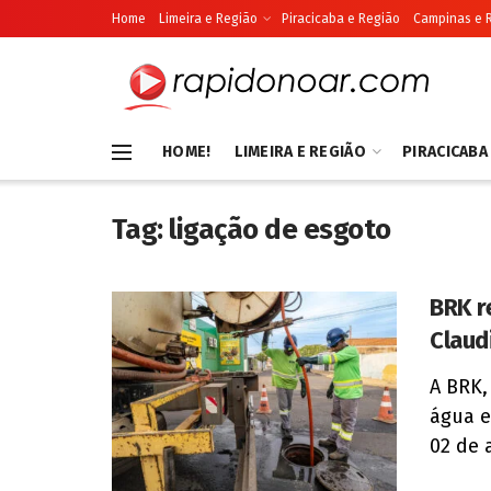
Home
Limeira e Região
Piracicaba e Região
Campinas e 
HOME!
LIMEIRA E REGIÃO
PIRACICABA
Tag:
ligação de esgoto
BRK r
Claud
A BRK,
água e
02 de 