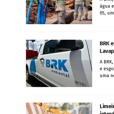
água e
05, um
BRK e
Lavap
A BRK,
e esgo
uma no
Limei
inter