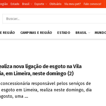
Região
Estado
Brasil
Esporte
Obituário
Viu meu pet?
Fale conosco!
 E REGIÃO
CAMPINAS E REGIÃO
ESTADO
BRASIL
MUND
ealiza nova ligação de esgoto na Vila
ia, em Limeira, neste domingo (2)
 concessionária responsável pelos serviços de
 esgoto em Limeira, realiza neste domingo, dia
agosto, uma ...