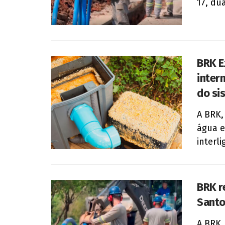
17, dua
BRK E
inter
do si
A BRK,
água e
interl
BRK r
Santo
A BRK,