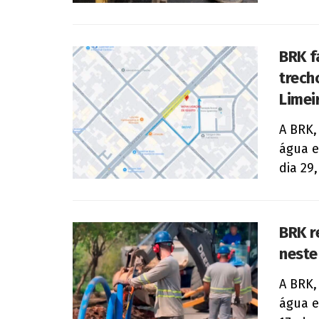
BRK f
trech
Limei
A BRK,
água e
dia 29
BRK r
neste
A BRK,
água e