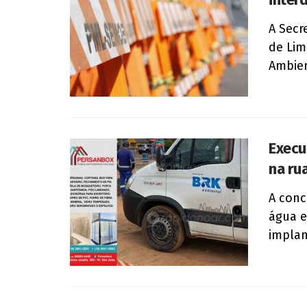
A Secr
de Lim
Ambient
Execu
na ru
A conc
água e
implan