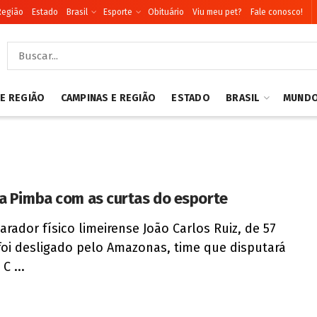
Região
Estado
Brasil
Esporte
Obituário
Viu meu pet?
Fale conosco!
 E REGIÃO
CAMPINAS E REGIÃO
ESTADO
BRASIL
MUND
a Pimba com as curtas do esporte
arador físico limeirense João Carlos Ruiz, de 57
foi desligado pelo Amazonas, time que disputará
C ...