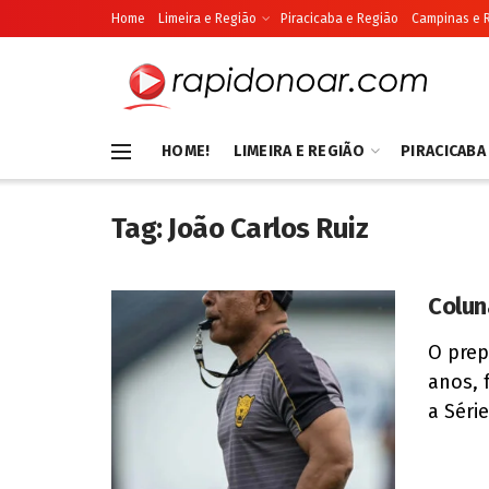
Home
Limeira e Região
Piracicaba e Região
Campinas e 
HOME!
LIMEIRA E REGIÃO
PIRACICABA
Tag:
João Carlos Ruiz
Colun
O prep
anos, 
a Série 