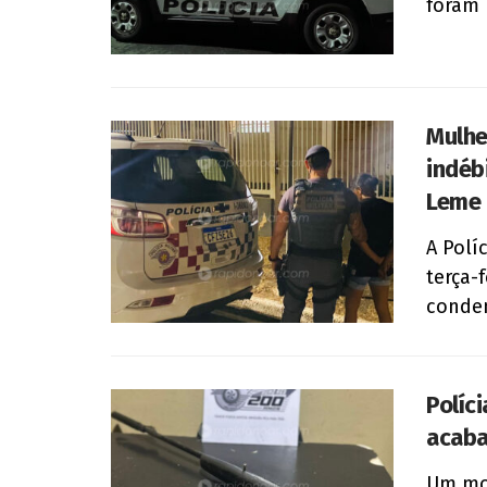
foram 
Mulhe
indéb
Leme
A Polí
terça-
conden
Políc
acaba
Um mor