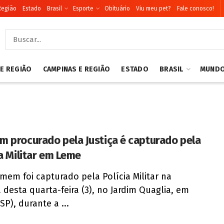
Região
Estado
Brasil
Esporte
Obituário
Viu meu pet?
Fale conosco!
 E REGIÃO
CAMPINAS E REGIÃO
ESTADO
BRASIL
MUND
 procurado pela Justiça é capturado pela
ia Militar em Leme
em foi capturado pela Polícia Militar na
desta quarta-feira (3), no Jardim Quaglia, em
SP), durante a ...