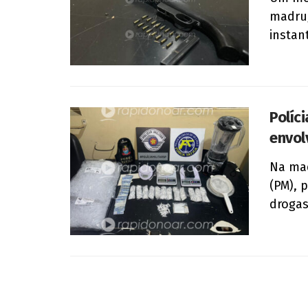
madrug
instant
Políc
envol
Na mad
(PM), 
drogas,