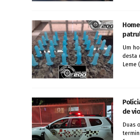
Homem
patru
Um hom
desta 
Leme (S
Políc
de vi
Duas o
termin