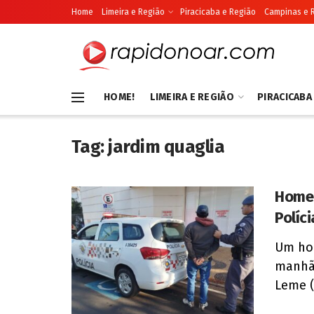
Home
Limeira e Região
Piracicaba e Região
Campinas e 
HOME!
LIMEIRA E REGIÃO
PIRACICABA
Tag:
jardim quaglia
Homem
Políc
Um hom
manhã 
Leme (