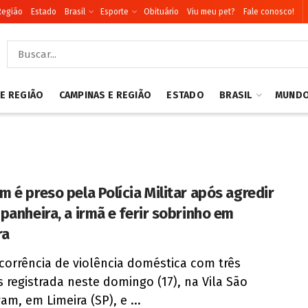
Região
Estado
Brasil
Esporte
Obituário
Viu meu pet?
Fale conosco!
 E REGIÃO
CAMPINAS E REGIÃO
ESTADO
BRASIL
MUND
 é preso pela Polícia Militar após agredir
panheira, a irmã e ferir sobrinho em
ra
orrência de violência doméstica com três
s registrada neste domingo (17), na Vila São
am, em Limeira (SP), e ...