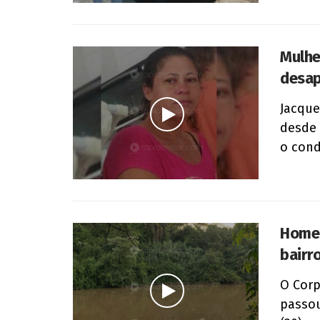
Mulher
desap
Jacque
desde 
o cond
Homem
bairr
O Corp
passou