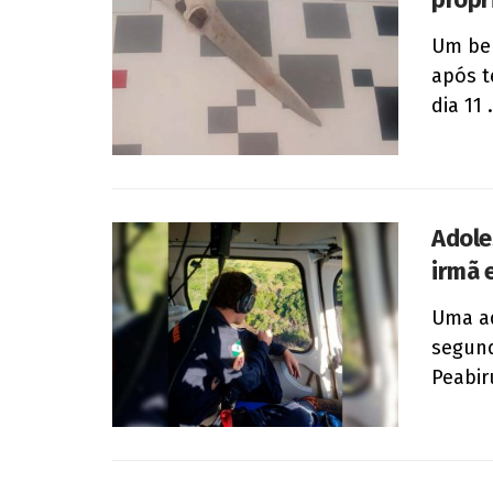
Um beb
após t
dia 11 .
Adole
irmã 
Uma ad
segund
Peabiru