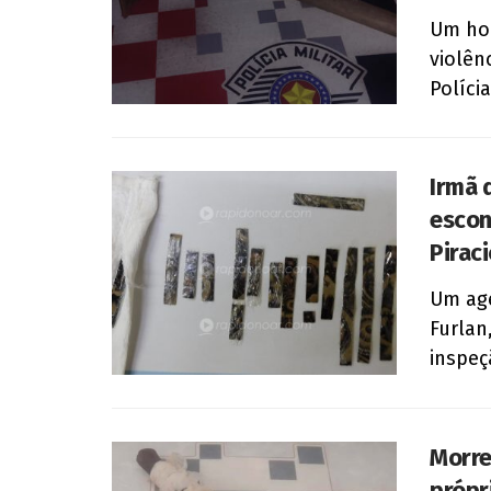
Um ho
violên
Polícia
Irmã 
escon
Pirac
Um age
Furlan
inspeç
Morre
própri