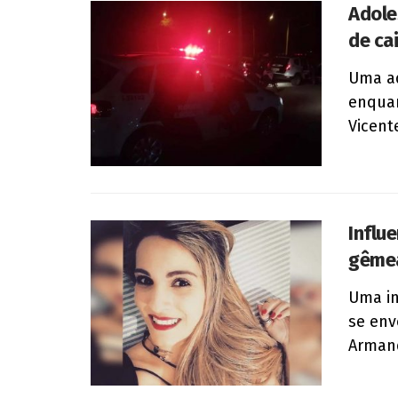
Adole
de cai
Uma ad
enquan
Vicente
Influ
gêmea
Uma in
se env
Armando