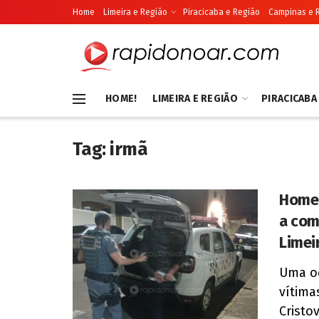
Home
Limeira e Região
Piracicaba e Região
Campinas e 
HOME!
LIMEIRA E REGIÃO
PIRACICABA
Tag:
irmã
Homem
a com
Limei
Uma oc
vítima
Cristov