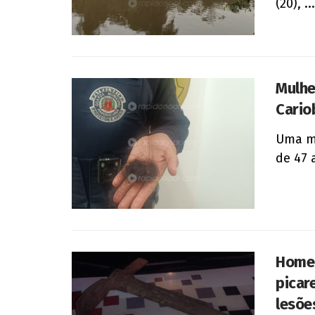
(20), ...
Mulhe
Cario
Uma mu
de 47 
Homem
picare
lesõe