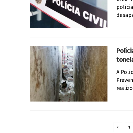
políci
desapa
Políc
tonel
A Polí
Preven
realiz
1