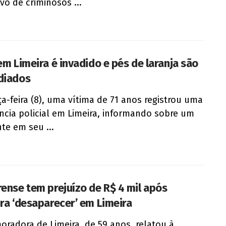
lvo de criminosos ...
 em Limeira é invadido e pés de laranja são
diados
ça-feira (8), uma vítima de 71 anos registrou uma
ncia policial em Limeira, informando sobre um
nte em seu ...
rense tem prejuízo de R$ 4 mil após
ira ‘desaparecer’ em Limeira
radora de Limeira, de 59 anos, relatou à