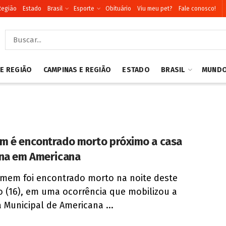
Região
Estado
Brasil
Esporte
Obituário
Viu meu pet?
Fale conosco!
 E REGIÃO
CAMPINAS E REGIÃO
ESTADO
BRASIL
MUND
 é encontrado morto próximo a casa
na em Americana
em foi encontrado morto na noite deste
 (16), em uma ocorrência que mobilizou a
 Municipal de Americana ...