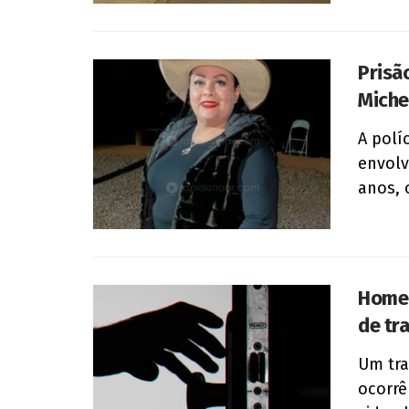
Prisã
Miche
A polí
envolv
anos, 
Homem
de tr
Um tra
ocorrê