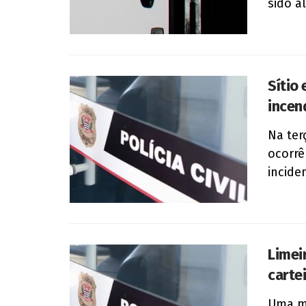
sido a
Sítio
incen
Na ter
ocorrê
incide
Limei
carte
Uma mo