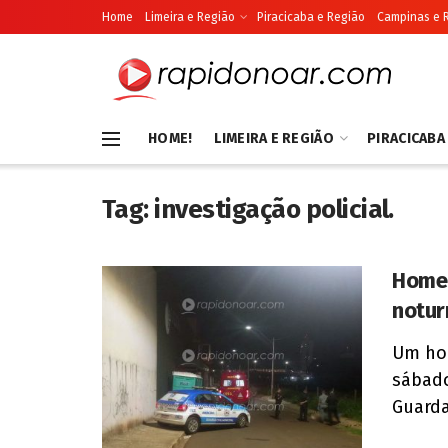
Home
Limeira e Região
Piracicaba e Região
Campinas e 
HOME!
LIMEIRA E REGIÃO
PIRACICABA
Tag:
investigação policial.
Homem
notur
Um hom
sábado
Guarda