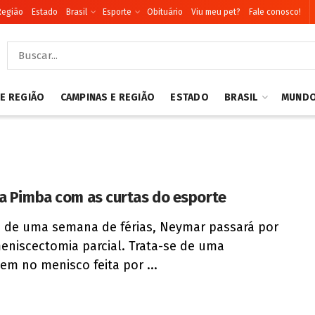
Região
Estado
Brasil
Esporte
Obituário
Viu meu pet?
Fale conosco!
 E REGIÃO
CAMPINAS E REGIÃO
ESTADO
BRASIL
MUND
a Pimba com as curtas do esporte
 de uma semana de férias, Neymar passará por
niscectomia parcial. Trata-se de uma
em no menisco feita por ...