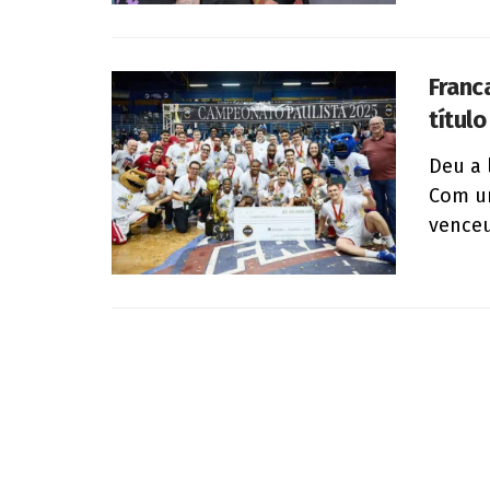
Franc
títul
Deu a 
Com um
venceu