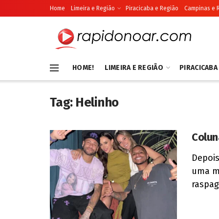
Home
Limeira e Região
Piracicaba e Região
Campinas e 
HOME!
LIMEIRA E REGIÃO
PIRACICABA
Tag:
Helinho
Colun
Depois
uma me
raspag