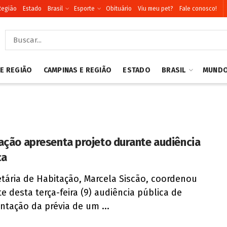
Região
Estado
Brasil
Esporte
Obituário
Viu meu pet?
Fale conosco!
 E REGIÃO
CAMPINAS E REGIÃO
ESTADO
BRASIL
MUND
ação apresenta projeto durante audiência
ca
etária de Habitação, Marcela Siscão, coordenou
te desta terça-feira (9) audiência pública de
ntação da prévia de um ...