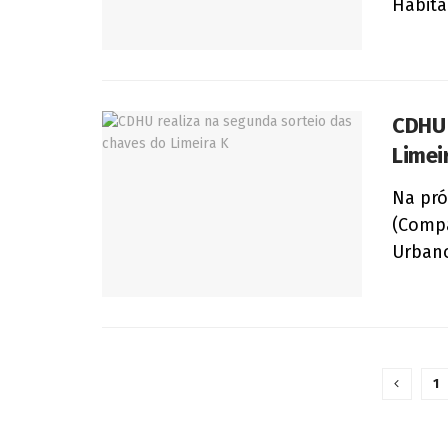
Habitaç
CDHU 
Limei
Na pró
(Compa
Urbano
1