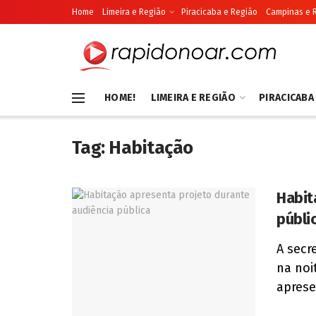
Home
Limeira e Região
Piracicaba e Região
Campinas e 
HOME!
LIMEIRA E REGIÃO
PIRACICABA
Tag:
Habitação
Habit
públi
A secr
na noi
aprese