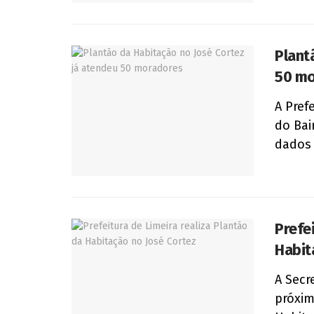
Plant
50 mo
A Pref
do Bai
dados c
Prefe
Habit
A Secr
próxim