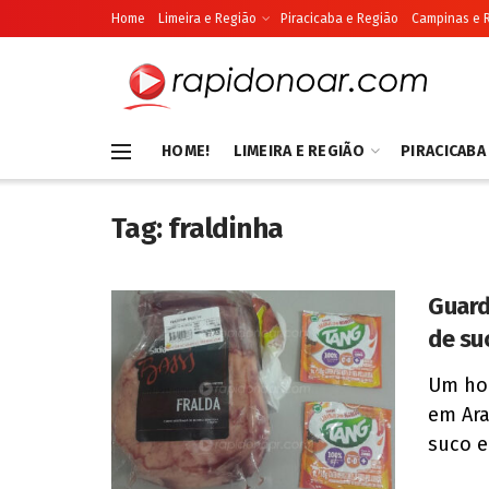
Home
Limeira e Região
Piracicaba e Região
Campinas e 
HOME!
LIMEIRA E REGIÃO
PIRACICABA
Tag:
fraldinha
Guard
de su
Um hom
em Ara
suco e