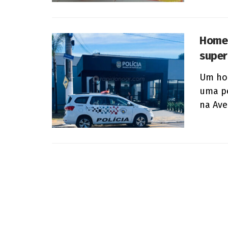
Homem
super
Um hom
uma p
na Ave