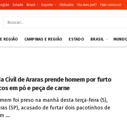
Região
Estado
Brasil
Esporte
Obituário
Viu meu pet?
Fale conosco!
 E REGIÃO
CAMPINAS E REGIÃO
ESTADO
BRASIL
MUND
a Civil de Araras prende homem por furto
cos em pó e peça de carne
em foi preso na manhã desta terça-feira (5),
ras (SP), acusado de furtar dois pacotinhos de
m ...