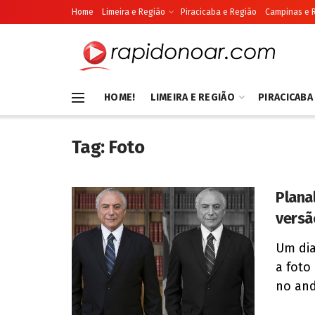
Home
Limeira e Região
Piracicaba e Região
Campinas e 
HOME!
LIMEIRA E REGIÃO
PIRACICABA
Tag:
Foto
Plana
versã
Um dia
a foto
no anda