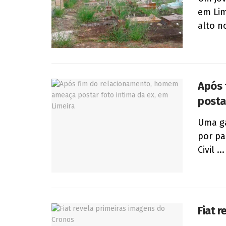
em Lim
alto no
Após 
posta
Uma ga
por pa
Civil ...
Fiat 