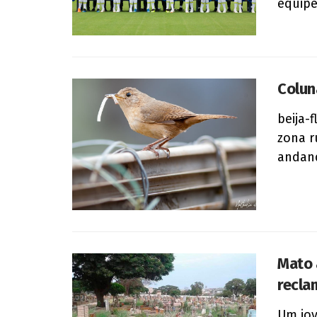
equipe 
Colun
beija-
zona r
andand
Mato 
recla
Um jov