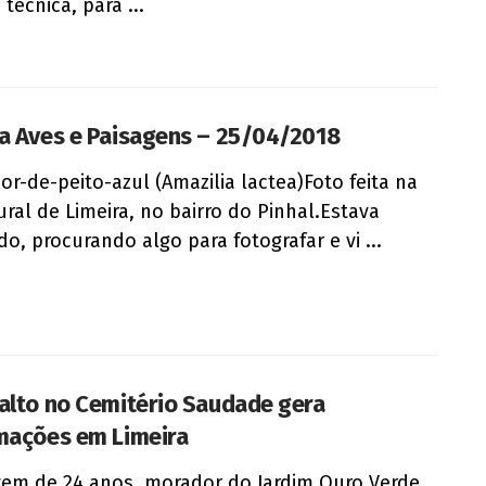
técnica, para ...
a Aves e Paisagens – 25/04/2018
flor-de-peito-azul (Amazilia lactea)Foto feita na
ural de Limeira, no bairro do Pinhal.Estava
o, procurando algo para fotografar e vi ...
alto no Cemitério Saudade gera
mações em Limeira
em de 24 anos, morador do Jardim Ouro Verde,