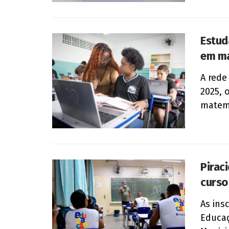
Estud
em ma
A rede
2025, 
matemá
Pirac
curso
As ins
Educaç