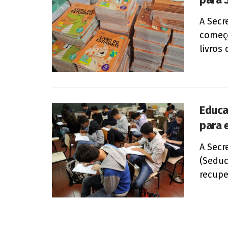
A Secr
começo
livros 
Educa
para 
A Secr
(Seduc
recupe