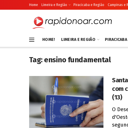
Home
Limeira e Região
Piracicaba e Região
Campinas e 
HOME!
LIMEIRA E REGIÃO
PIRACICABA
Tag:
ensino fundamental
Santa
com c
(13)
O Dese
d'Oest
segund