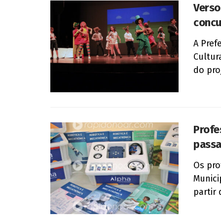
Verso
concu
A Pref
Cultur
do proj
Profe
passa
Os pro
Munici
partir 