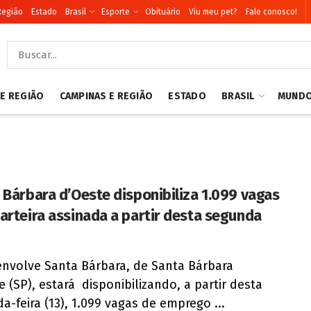
Região
Estado
Brasil
Esporte
Obituário
Viu meu pet?
Fale conosco!
 E REGIÃO
CAMPINAS E REGIÃO
ESTADO
BRASIL
MUND
 Bárbara d’Oeste disponibiliza 1.099 vagas
arteira assinada a partir desta segunda
nvolve Santa Bárbara, de Santa Bárbara
e (SP), estará disponibilizando, a partir desta
a-feira (13), 1.099 vagas de emprego ...