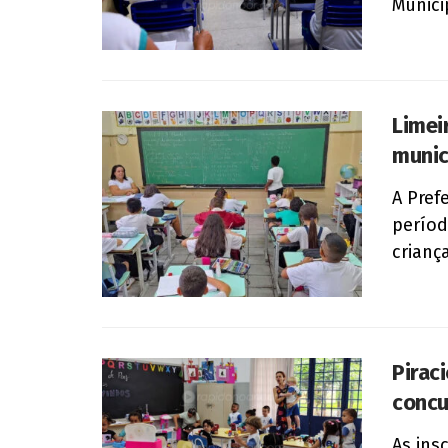
Municip
Limei
munic
A Prefe
períod
crianç
Pirac
concu
As ins