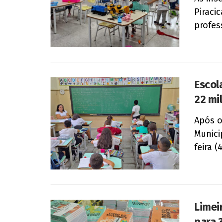
Piraci
profes
Escol
22 mil
Após o
Munici
feira (
Limeir
para 