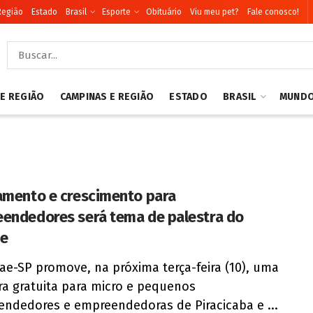
Região
Estado
Brasil
Esporte
Obituário
Viu meu pet?
Fale conosco!
 E REGIÃO
CAMPINAS E REGIÃO
ESTADO
BRASIL
MUND
amento e crescimento para
endedores será tema de palestra do
ae
ae-SP promove, na próxima terça-feira (10), uma
ra gratuita para micro e pequenos
ndedores e empreendedoras de Piracicaba e ...