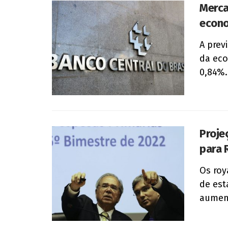
Merca
econo
A prev
da eco
0,84%. 
Proje
para 
Os roy
de est
aument