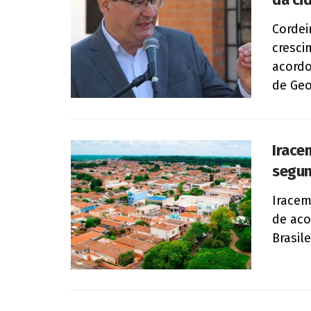
Cordei
cresci
acordo
de Geog
Irace
segun
Iracem
de aco
Brasile