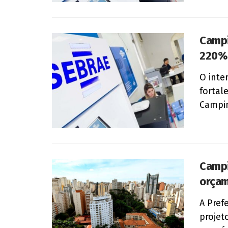
Campi
220% 
O inte
fortal
Campin
Campi
orçam
A Pref
projet