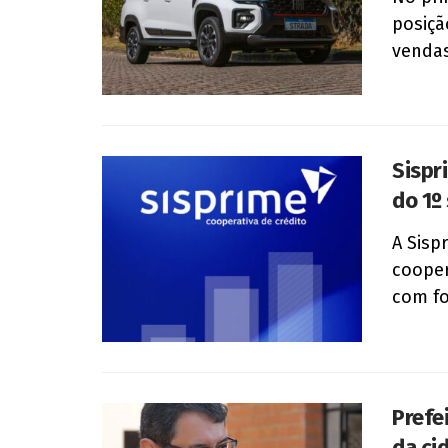
posiçã
vendas
Sispr
do 1º
A Sisp
cooper
com fo
Prefe
da ci