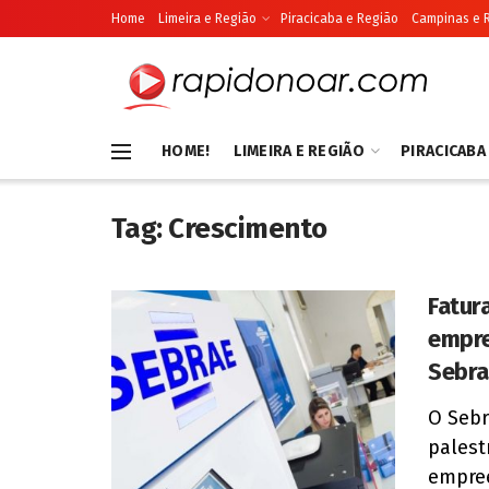
Home
Limeira e Região
Piracicaba e Região
Campinas e 
HOME!
LIMEIRA E REGIÃO
PIRACICABA
Tag:
Crescimento
Fatur
empre
Sebr
O Sebr
palest
empree