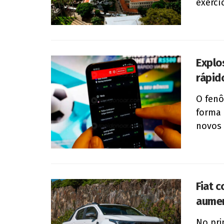
exercíc
Explo
rápid
O fenô
forma 
novos 
Fiat 
aumen
No pri