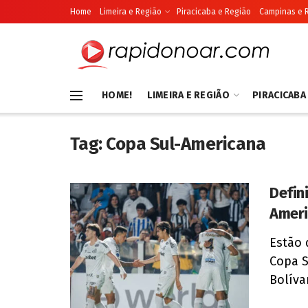
Home
Limeira e Região
Piracicaba e Região
Campinas e 
HOME!
LIMEIRA E REGIÃO
PIRACICABA
Tag:
Copa Sul-Americana
Defin
Amer
Estão 
Copa S
Bolívar