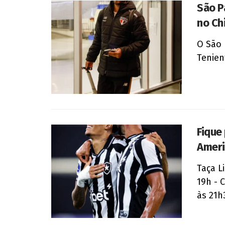
São P
no Ch
O São 
Tenien
Fique
Amer
Taça L
19h - 
às 21h