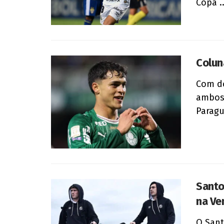
Copa ..
Colun
Com do
ambos
Paragua
Santo
na Ve
O Sant