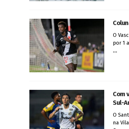
Colun
O Vasc
por 1 
...
Com v
Sul-A
O Sant
na Vil