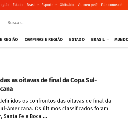
Região
Estado
Brasil
Esporte
Obituário
Viu meu pet?
Fale conosco!
 E REGIÃO
CAMPINAS E REGIÃO
ESTADO
BRASIL
MUND
idas as oitavas de final da Copa Sul-
icana
definidos os confrontos das oitavas de final da
ul-Americana. Os últimos classificados foram
, Santa Fe e Boca ...