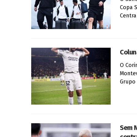
Copa S
Central
Colun
O Cori
Montev
Grupo .
Sem N
contr