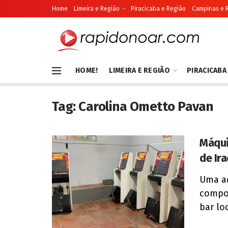
Home
Limeira e Região
Piracicaba e Região
Campinas e 
HOME!
LIMEIRA E REGIÃO
PIRACICABA
Tag:
Carolina Ometto Pavan
Máqui
de Ir
Uma aç
compo
bar loc