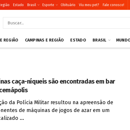
Região
Estado
Brasil
Esporte
Obituário
Viu meu pet?
Fale conosco!
 E REGIÃO
CAMPINAS E REGIÃO
ESTADO
BRASIL
MUND
nas caça-níqueis são encontradas em bar
acemápolis
ão da Polícia Militar resultou na apreensão de
nentes de máquinas de jogos de azar em um
alizado ...