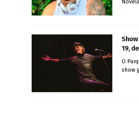
Novela
Show 
19, d
O Parq
show g