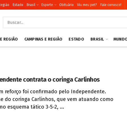
Região
Estado
Brasil
Esporte
Obituário
Viu meu pet?
Fale conosco!
 E REGIÃO
CAMPINAS E REGIÃO
ESTADO
BRASIL
MUND
endente contrata o coringa Carlinhos
m reforço foi confirmado pelo Independente.
se do coringa Carlinhos, que vem atuando como
 no esquema tático 3-5-2, ...