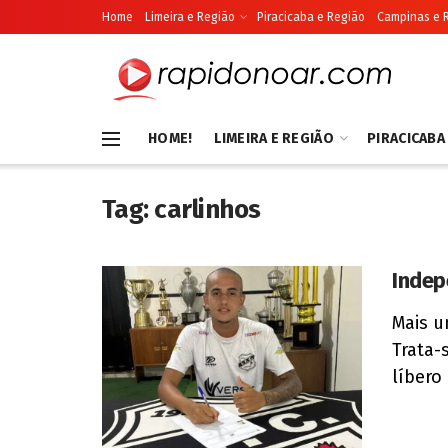
Home
Limeira e Região
Piracicaba e Região
Campinas e 
HOME!
LIMEIRA E REGIÃO
PIRACICABA
Tag:
carlinhos
Indep
Mais u
Trata-
líbero