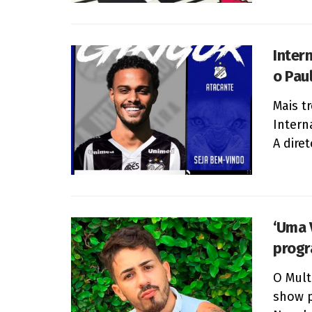
Inter
o Pau
Mais t
Intern
A diret
‘Uma 
progr
O Mult
show p