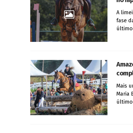
A lime
fase d
último
Amazo
comp
Mais u
Maria 
último