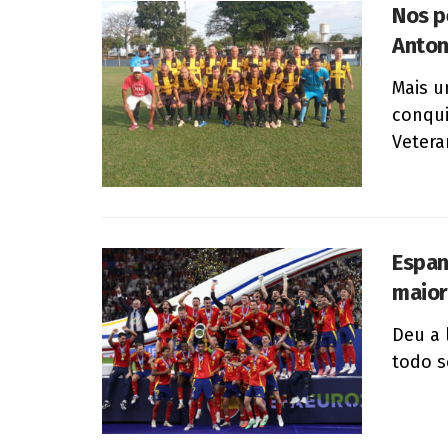
Nos p
Anton
Mais u
conqui
Veteran
Espan
maio
Deu a 
todo s