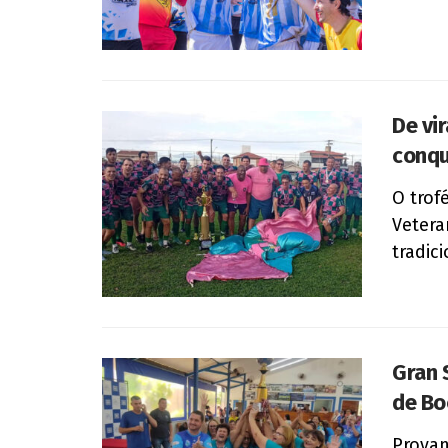
De vi
conqu
O trof
Vetera
tradici
Gran 
de Bo
Provan