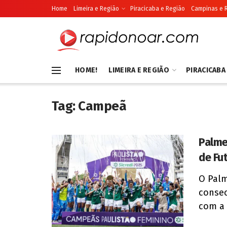
Home
Limeira e Região
Piracicaba e Região
Campinas e 
HOME!
LIMEIRA E REGIÃO
PIRACICABA
Tag:
Campeã
Palme
de Fu
O Palm
consec
com a 