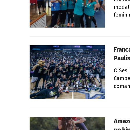
modali
feminin
Franc
Pauli
O Sesi
Campeo
comand
Amazo
no hi