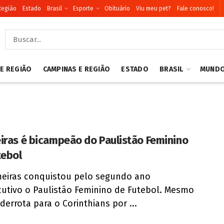
Região
Estado
Brasil
Esporte
Obituário
Viu meu pet?
Fale conosco!
 E REGIÃO
CAMPINAS E REGIÃO
ESTADO
BRASIL
MUND
iras é bicampeão do Paulistão Feminino
tebol
eiras conquistou pelo segundo ano
utivo o Paulistão Feminino de Futebol. Mesmo
derrota para o Corinthians por ...