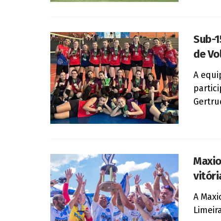
Sub-1
de Vo
A equi
partic
Gertru
Maxio
vitóri
A Maxi
Limeir