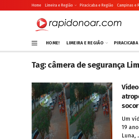
Home
Limeira e Região
Piracicaba e Região
Campinas e 
HOME!
LIMEIRA E REGIÃO
PIRACICABA
Tag:
câmera de segurança Lim
Vídeo
atrop
socor
Um ví
19 ano
Luna, .