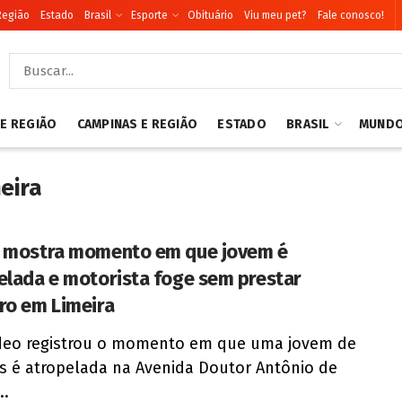
Região
Estado
Brasil
Esporte
Obituário
Viu meu pet?
Fale conosco!
 E REGIÃO
CAMPINAS E REGIÃO
ESTADO
BRASIL
MUND
eira
 mostra momento em que jovem é
elada e motorista foge sem prestar
ro em Limeira
deo registrou o momento em que uma jovem de
s é atropelada na Avenida Doutor Antônio de
..