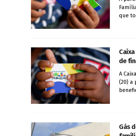
Famíli
que tor
Caixa
de fin
A Caix
(20) a
benefi
Gás d
famíl