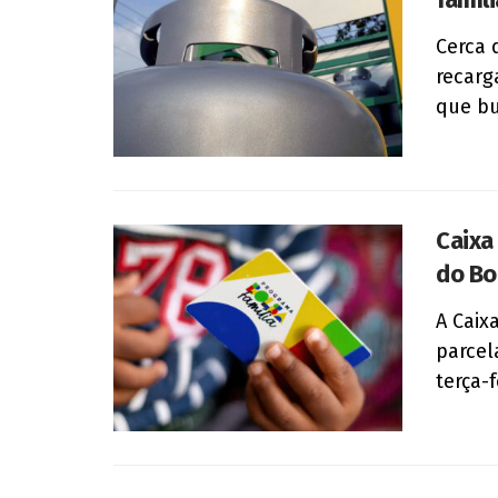
Cerca 
recarg
que bu
Caixa
do Bo
A Caix
parcel
terça-