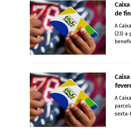
Caixa
de fin
A Caix
(23) a
benefi
Caixa
fever
A Caix
parcel
sexta-f