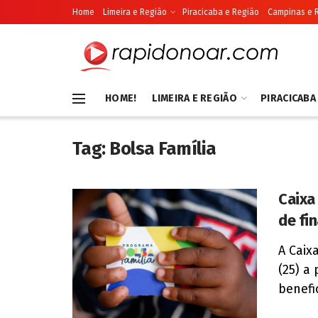
Home
Limeira e Região
Piracicaba e Região
Campinas e 
HOME!
LIMEIRA E REGIÃO
PIRACICABA
Tag:
Bolsa Família
Caixa
de fin
A Caix
(25) a
benefi