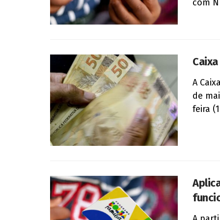
com Nú
Caixa
A Caix
de mai
feira (
Aplic
funci
A part