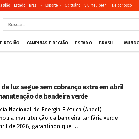
Região
Estado
Brasil
Esporte
Obituário
Viu meu pet?
Fale conosco!
 E REGIÃO
CAMPINAS E REGIÃO
ESTADO
BRASIL
MUND
 de luz segue sem cobrança extra em abril
anutenção da bandeira verde
cia Nacional de Energia Elétrica (Aneel)
mou a manutenção da bandeira tarifária verde
bril de 2026, garantindo que ...