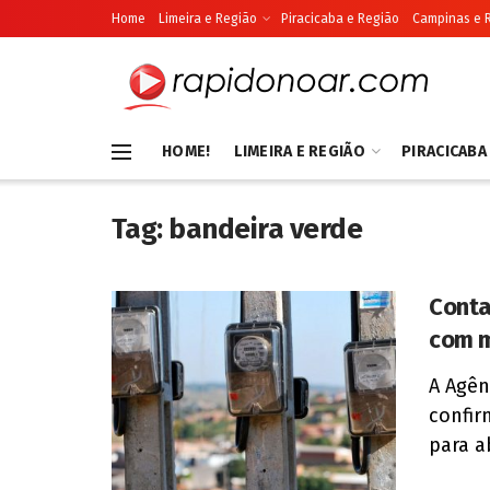
Home
Limeira e Região
Piracicaba e Região
Campinas e 
HOME!
LIMEIRA E REGIÃO
PIRACICABA
Tag:
bandeira verde
Conta
com m
A Agên
confir
para a