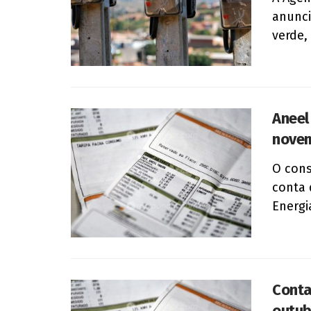
anunci
verde,
Aneel
nove
O cons
conta 
Energia
Conta
outub