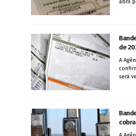
abril 
Bande
de 20
A Agên
confir
será v
Bande
cobra
A Agên