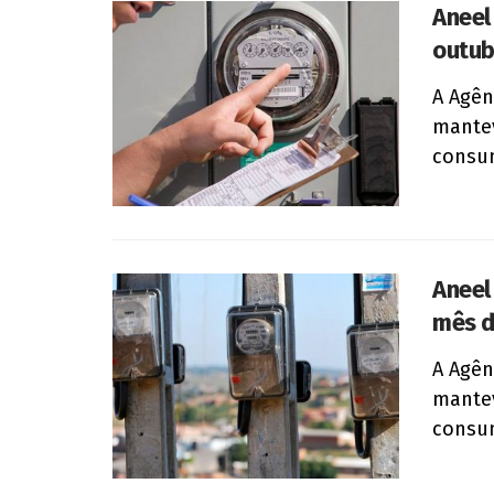
Aneel
outub
A Agên
mantev
consum
Aneel
mês d
A Agên
mantev
consum