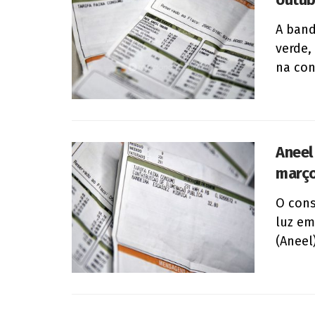
A band
verde,
na cont
Aneel
març
O cons
luz em
(Aneel)