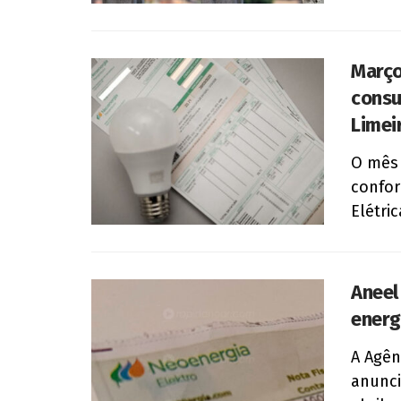
Março
consu
Limei
O mês 
confor
Elétric
Aneel
energ
A Agên
anunci