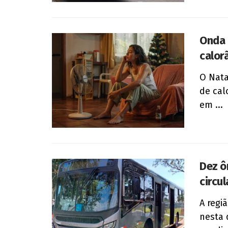
Onda 
calor
O Nata
de cal
em ...
Dez ô
circu
A regi
nesta 