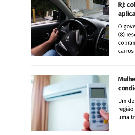
RJ: c
aplic
O gove
(8) re
cobran
carros 
Mulhe
condi
Um de
região
uma tr