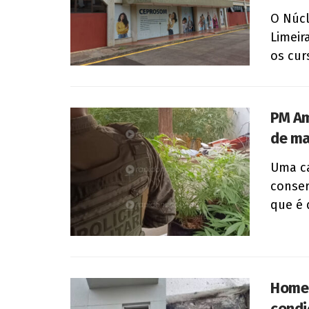
O Núcl
Limeira
os cur
PM Am
de ma
Uma c
conser
que é d
Homem
condi