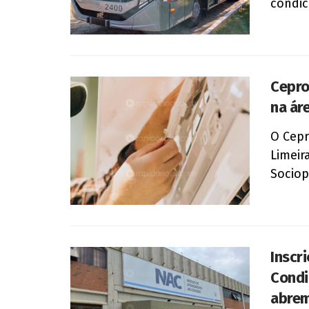
condic
Cepro
na ár
O Cepr
Limeir
Sociopr
Inscr
Condi
abrem