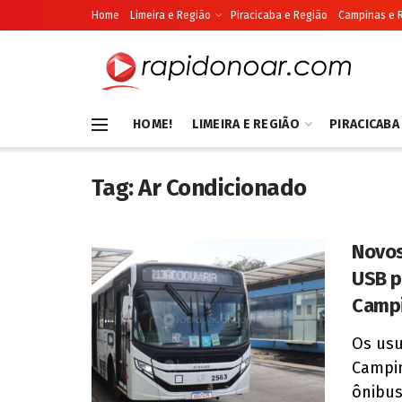
Home
Limeira e Região
Piracicaba e Região
Campinas e 
HOME!
LIMEIRA E REGIÃO
PIRACICABA
Tag:
Ar Condicionado
Novos
USB p
Camp
Os usu
Campin
ônibus