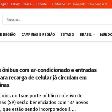
Região
Estado
Brasil
Esporte
Obituário
Viu meu pet?
Fale conosco!
 E REGIÃO
CAMPINAS E REGIÃO
ESTADO
BRASIL
MUND
 ônibus com ar-condicionado e entradas
ara recarga de celular já circulam em
inas
ários do transporte público coletivo de
as (SP) serão beneficiados com 137 novos
, que estão sendo incorporados à ...