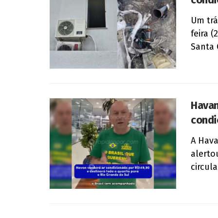
Um trá
feira 
Santa 
Havan
condi
A Hava
alerto
circul