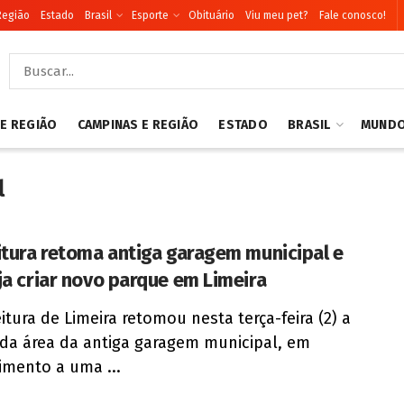
Região
Estado
Brasil
Esporte
Obituário
Viu meu pet?
Fale conosco!
 E REGIÃO
CAMPINAS E REGIÃO
ESTADO
BRASIL
MUND
l
itura retoma antiga garagem municipal e
ja criar novo parque em Limeira
eitura de Limeira retomou nesta terça-feira (2) a
da área da antiga garagem municipal, em
mento a uma ...