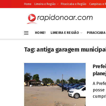
Home
Limeira e Região
Piracicaba e Região
Campinas e 
HOME!
LIMEIRA E REGIÃO
PIRACICABA
Tag:
antiga garagem municipa
Prefe
plane
A Pref
posse 
cumpri