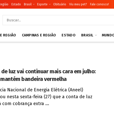
Região
Estado
Brasil
Esporte
Obituário
Viu meu pet?
Fale conosco!
 E REGIÃO
CAMPINAS E REGIÃO
ESTADO
BRASIL
MUND
 de luz vai continuar mais cara em julho:
 mantém bandeira vermelha
cia Nacional de Energia Elétrica (Aneel)
ou nesta sexta-feira (27) que a conta de luz
á com cobrança extra ...