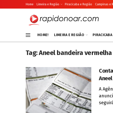
Home
Limeira e Região
Piracicaba e Região
Campinas e 
HOME!
LIMEIRA E REGIÃO
PIRACICABA
Tag:
Aneel bandeira vermelha
Conta
Aneel
A Agên
anunci
seguir