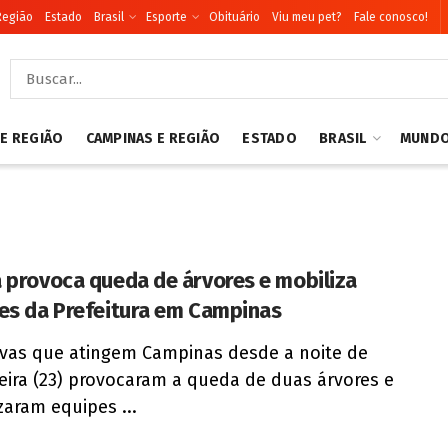
Região
Estado
Brasil
Esporte
Obituário
Viu meu pet?
Fale conosco!
 E REGIÃO
CAMPINAS E REGIÃO
ESTADO
BRASIL
MUND
 provoca queda de árvores e mobiliza
es da Prefeitura em Campinas
vas que atingem Campinas desde a noite de
feira (23) provocaram a queda de duas árvores e
zaram equipes ...