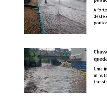
A fort
deste 
pontos
Chuva
queda
Uma in
minuto
transt