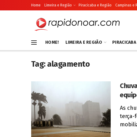
Home
Limeira e Região
Piracicaba e Região
Campinas e 
HOME!
LIMEIRA E REGIÃO
PIRACICABA
Tag:
alagamento
Chuva
equip
As chu
terça-
mobili