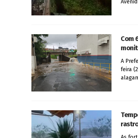
Avenid
Com 6
monit
A Pref
feira 
alagam
Tempo
rastr
As for