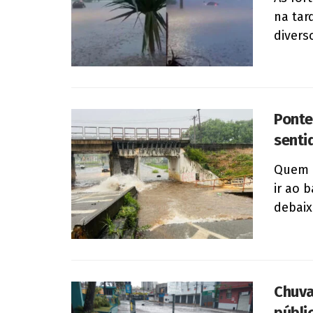
na tar
divers
Ponte
senti
Quem r
ir ao 
debaixo
Chuva
públi