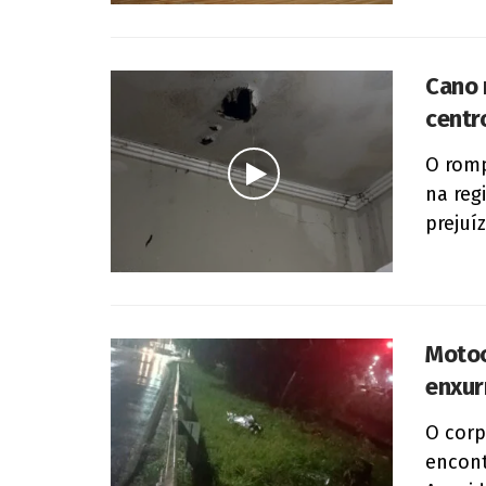
Cano 
centr
O romp
na reg
prejuí
Motoc
enxur
O corp
encont