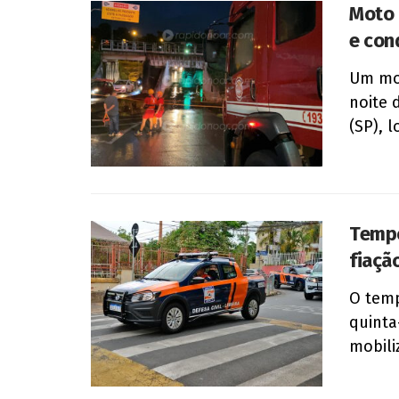
Moto 
e con
Um mot
noite 
(SP), l
Tempo
fiaçã
O temp
quinta
mobili