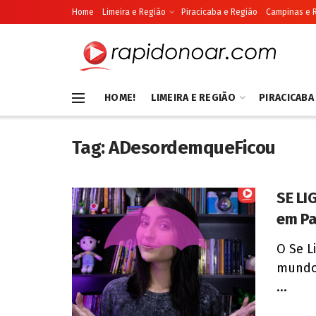
Home
Limeira e Região
Piracicaba e Região
Campinas e 
HOME!
LIMEIRA E REGIÃO
PIRACICABA
Tag:
ADesordemqueFicou
SE LI
em Pa
O Se L
mundo 
...