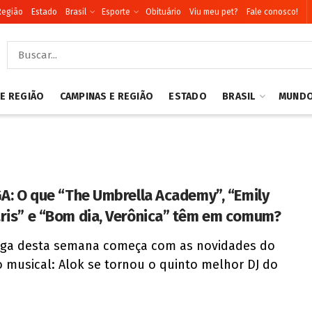
Região
Estado
Brasil
Esporte
Obituário
Viu meu pet?
Fale conosco!
 E REGIÃO
CAMPINAS E REGIÃO
ESTADO
BRASIL
MUND
GA: O que “The Umbrella Academy”, “Emily
ris” e “Bom dia, Verônica” têm em comum?
iga desta semana começa com as novidades do
musical: Alok se tornou o quinto melhor DJ do