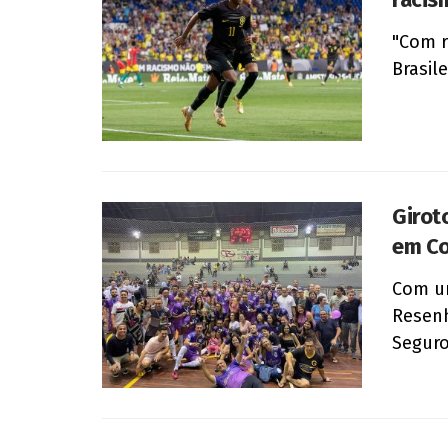
"Com r
Brasile
Girot
em Co
Com um
Resenh
Seguro