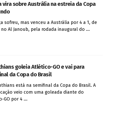
a vira sobre Austrália na estreia da Copa
undo
ça sofreu, mas venceu a Austrália por 4 a 1, de
, no Al Janoub, pela rodada inaugural do ...
thians goleia Atlético-GO e vai para
inal da Copa do Brasil
nthians está na semifinal da Copa do Brasil. A
ficação veio com uma goleada diante do
o-GO por 4 ...