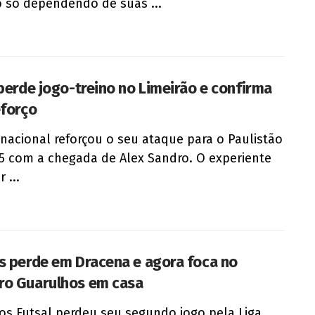
o só dependendo de suas ...
 perde jogo-treino no Limeirão e confirma
eforço
rnacional reforçou o seu ataque para o Paulistão
5 com a chegada de Alex Sandro. O experiente
 ...
s perde em Dracena e agora foca no
o Guarulhos em casa
os Futsal perdeu seu segundo jogo pela Liga