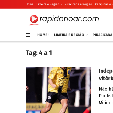
Home
Limeira e Região
Piracicaba e Região
Campinas e 
HOME!
LIMEIRA E REGIÃO
PIRACICABA
Tag:
4 a 1
Indep
vitór
Não há
Paulis
Mirim p