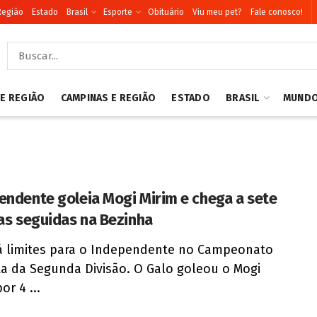
Região
Estado
Brasil
Esporte
Obituário
Viu meu pet?
Fale conosco!
 E REGIÃO
CAMPINAS E REGIÃO
ESTADO
BRASIL
MUND
endente goleia Mogi Mirim e chega a sete
ias seguidas na Bezinha
 limites para o Independente no Campeonato
ta da Segunda Divisão. O Galo goleou o Mogi
or 4 ...