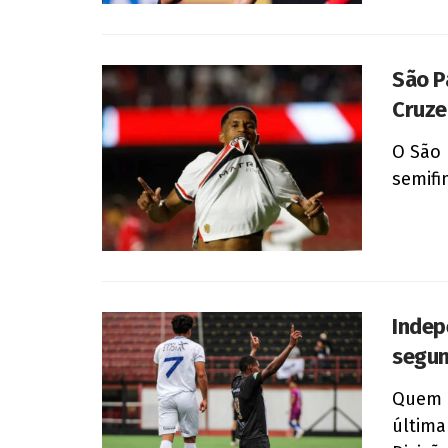
São Pa
Cruze
O São 
semifi
Indep
segun
Quem d
última