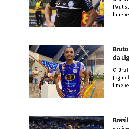
Paulis
limeire
Bruto
da Lig
O Brut
Jogand
limeire
Brasi
racis