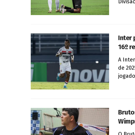
Divisã
Inter
16º r
A Inte
de 202
jogador
Bruto
Wimpr
O Brut