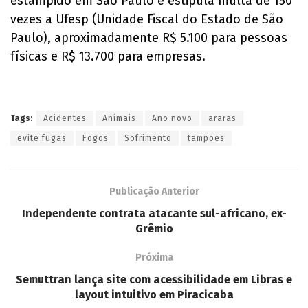
estampido em São Paulo e estipula multa de 150
vezes a Ufesp (Unidade Fiscal do Estado de São
Paulo), aproximadamente R$ 5.100 para pessoas
físicas e R$ 13.700 para empresas.
Tags:
Acidentes
Animais
Ano novo
araras
evite fugas
Fogos
Sofrimento
tampoes
Publicação Anterior
Independente contrata atacante sul-africano, ex-
Grêmio
Próxima
Semuttran lança site com acessibilidade em Libras e
layout intuitivo em Piracicaba