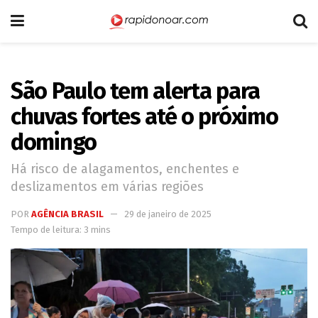
São Paulo tem alerta para
chuvas fortes até o próximo
domingo
Há risco de alagamentos, enchentes e
deslizamentos em várias regiões
POR
AGÊNCIA BRASIL
29 de janeiro de 2025
Tempo de leitura: 3 mins